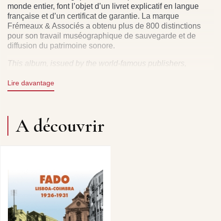
monde entier, font l’objet d’un livret explicatif en langue
française et d’un certificat de garantie. La marque
Frémeaux & Associés a obtenu plus de 800 distinctions
pour son travail muséographique de sauvegarde et de
diffusion du patrimoine sonore.
This album, issued by the world-famous publishers,
Frémeaux & Associés, has been restored using the latest
technological methods. An explanatory booklet of liner
Lire davantage
notes in English and a guarantee are included.
A découvrir
LISBOA E O TEJO - MARIA AMANDA . A VIELA - MANUEL
CARDOSO MENEZES . MEU BAIRRO ALTO - ANA
ROSMANINHO . VOCACAO FADISTA - MARIA AMELIA .
SUGESTAO - NAPOLEAO AMORIM . VALSA -
GUITARRADA (COIMBRA) . O MEU ROSARIO - MARIA
LEOPOLDINA DA GUIA . CAIS DO DESENCONTRO -
NORBERTO MARTINHO . QUELA QUE TE AMOU -
ROSA DE JESUS . ALTA RODA - JULIO DA SILVA
RIBEIRO . ESPERANCA MORTA - CAROLINA TAVARES
. FADO RECORDADO - DOM HEITOR DE VILHENA .