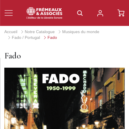
Accueil
Notre Catalogue
Musiques du monde
Fado / Portugal
Fado
Fado