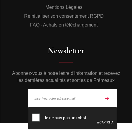
fréquent d’entendre l’interprète demander aux
Mentions Légales
musiciens le thème (exemple : Fado Mouraria, Fado
Réinitialiser son consentement RGPD
Proença, Fado Corrido, etc…) et chanter sur la base
d’un poème différent de l’original.On ne peut pas dire la
FAQ - Achats en téléchargement
même chose des poètes. Pendant très longtemps, c’est
vrai, ils se sont coulés dans la métrique imposée
(quatrains simples, sixains, alexandrins…) mais, à
présent, la forme poétique est plus libre et la nouvelle
Newsletter
génération de compositeurs, sans fuir la ligne
mélodique du Fado traditionnel, a su évoluer.Nous
avons sélectionné poètes, musiciens et interprètes de
plusieurs générations. Voix de tous timbres, formes et
Abonnez-vous à notre lettre d'information et recevez
émotions qui, chantant la même mélodie sur des
les dernières actualités et sorties de Frémeaux
poèmes différents, montrent ce que nous appelons le
“estilo” (le style) (CD 1 plage 11, 13, CD 2 plages 11,
14). Chaque interprète crée sa “manière de dire” et
l’alliant à la parole dans le contour mélodique de son
intime expression du “sentir”, il/elle nous donne une
© Frémeaux 2026 - Tous droits réservés
juste mesure de son accomplissement. Le style donne
la valeur et définit un et une “Fadista”. Aujourd’hui
comme hier - et toujours - le Fado contient en soi tout le
sentiment d’un peuple pour qui l’horizon est aussi infini