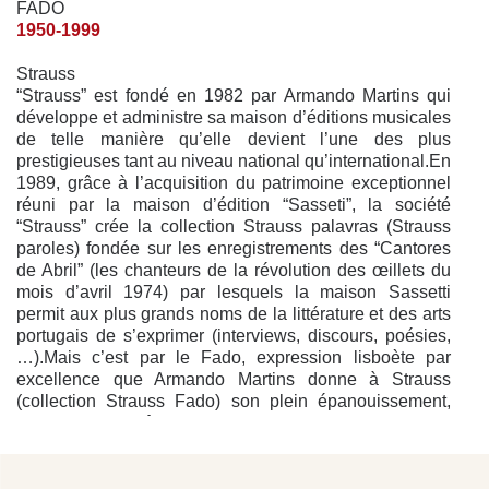
FADO
1950-1999
Strauss
“Strauss” est fondé en 1982 par Armando Martins qui
développe et administre sa maison d’éditions musicales
de telle manière qu’elle devient l’une des plus
prestigieuses tant au niveau national qu’international.En
1989, grâce à l’acquisition du patrimoine exceptionnel
réuni par la maison d’édition “Sasseti”, la société
“Strauss” crée la collection Strauss palavras (Strauss
paroles) fondée sur les enregistrements des “Cantores
de Abril” (les chanteurs de la révolution des œillets du
mois d’avril 1974) par lesquels la maison Sassetti
permit aux plus grands noms de la littérature et des arts
portugais de s’exprimer (interviews, discours, poésies,
…).Mais c’est par le Fado, expression lisboète par
excellence que Armando Martins donne à Strauss
(collection Strauss Fado) son plein épanouissement,
liant par une même passion l’histoire de “Strauss” et
l’histoire du Fado, de ses compo­siteurs, auteurs et
interprètes, et, confirme ainsi “Strauss” dans sa position
de bastion défendant une musique inhérente à la culture