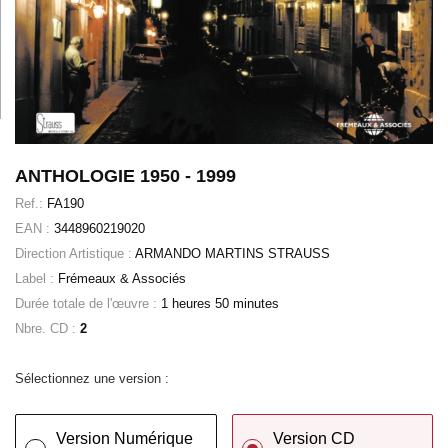
ANTHOLOGIE 1950 - 1999
Ref.:
FA190
EAN :
3448960219020
Direction Artistique :
ARMANDO MARTINS STRAUSS
Label :
Frémeaux & Associés
Durée totale de l'œuvre :
1 heures 50 minutes
Nbre. CD :
2
Sélectionnez une version :
Version Numérique
Version CD