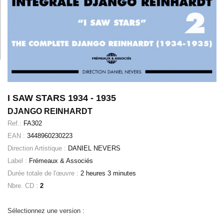
I SAW STARS 1934 - 1935
DJANGO REINHARDT
Ref.:
FA302
EAN :
3448960230223
Direction Artistique :
DANIEL NEVERS
Label :
Frémeaux & Associés
Durée totale de l'œuvre :
2 heures 3 minutes
Nbre. CD :
2
Sélectionnez une version :