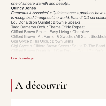
one of sincere warmth and beauty...
Quincy Jones
Frémeaux & Associés’ « Quintessence » products have un
is recognized throughout the world. Each 2 CD set edition
Lou Donaldson Quintet : Brownie Speaks
Tadd Dameron Orch. : Theme Of No Repeat
Clifford Brown Sextet : Easy Living • Cherokee
Clifford Brown - Art Farmer & Swedish All Star : Stockho
Gigi Gryce & His Orch. : Brown Skins
Gigi Gryce & Clifford Brown Sextet : Salute To The Band
Clifford Brown Quartette : I Can Dream, Can’t I ? • You’r
Art Blakey Quintet : Wee Dot
Lire davantage
Max Roach & Clifford Brown Group : Tenderly
Clifford Brown Orch. : Joy Spring • Gone With The Wind
Clifford Brown - Max Roach Quintet : Daahoud
All Star Live Jam Session : I’ve Got You Under My Skin
Clifford Brown - Max Roach Quintet : Jor-Du • I Get A Ki
A découvrir
Sarah Vaughan With Clifford Brown : September Song
Helen Merrill With The Quincy Jones Orch. : Falling In L
Clifford Brown With Strings : Stardust
Jam Session : Donna Lee • Clifford Brown - Max Roach Qu
?