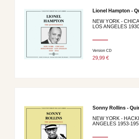
Sonny Rollins Plus Four : Valse Hot • Pent-Up House
Droits :Frémeaux & Associés.
Lionel Hampton - Q
NEW YORK - CHIC
LOS ANGELES 1930 -
Version CD
29,99 €
Sonny Rollins - Qu
NEW YORK - HACK
ANGELES 1953-195