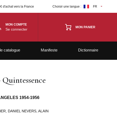
 € d'achat vers la France
Choisir une langue :
FR
MON COMPTE
MON PANIER
Se connecter
le catalogue
Manifeste
Dictionnaire
- Quintessence
ANGELES 1954-1956
ER, DANIEL NEVERS, ALAIN