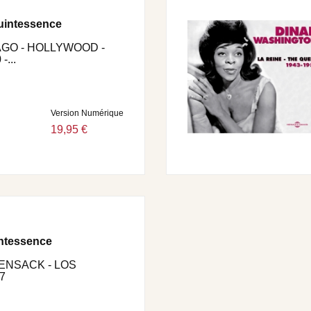
uintessence
AGO - HOLLYWOOD -
...
Version Numérique
19,95 €
intessence
ENSACK - LOS
7