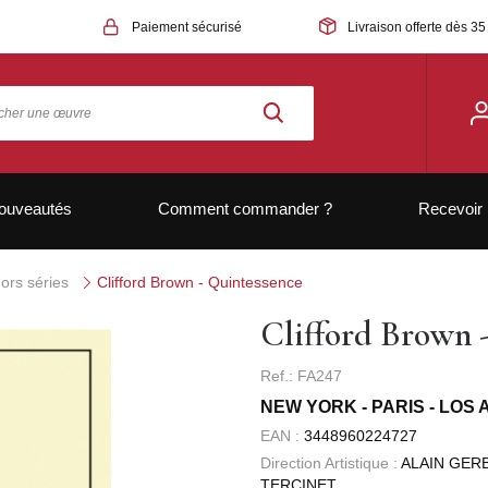
Paiement sécurisé
Livraison offerte dès 35
ouveautés
Comment commander ?
Recevoir 
ors séries
Clifford Brown - Quintessence
Clifford Brown 
Ref.: FA247
NEW YORK - PARIS - LOS 
EAN :
3448960224727
Direction Artistique :
ALAIN GERB
TERCINET