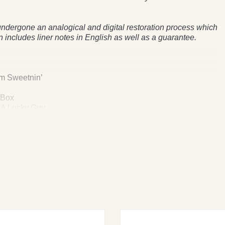
dergone an analogical and digital restoration process which
 includes liner notes in English as well as a guarantee.
lm Sweetnin’
 Box
e A Lucky Guy
 (With Dinah Washington)
ck Out Of You
ove With Love
intet : I’ll Remember April • What Is This Thing Called Love