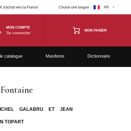
 € d'achat vers la France
Choisir une langue :
FR
MON COMPTE
MON PANIER
Se connecter
le catalogue
Manifeste
Dictionnaire
 Fontaine
MICHEL GALABRU ET JEAN
AN TOPART