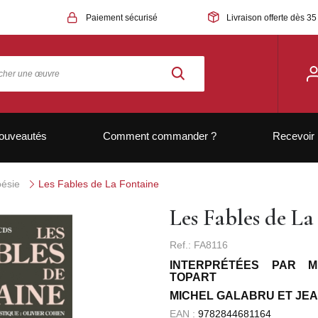
Paiement sécurisé
Livraison offerte dès 35
ouveautés
Comment commander ?
Recevoir 
ésie
Les Fables de La Fontaine
Les Fables de La
Ref.: FA8116
INTERPRÉTÉES PAR 
TOPART
MICHEL GALABRU ET JE
EAN :
9782844681164