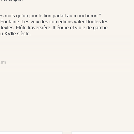
ces mots qu’un jour le lion parlait au moucheron.’’
 Fontaine. Les voix des comédiens valent toutes les
x textes. Flûte traversière, théorbe et viole de gambe
du XVIIe siècle.
ium
 CIGALE ET LA FOURMI - M. GALABRU • LE LOUP ET LE
 FAIRE AUSSI GROSSE QUE LE BOEUF - M. GALABRU • LE
A CIGOGNE - M. GALABRU • LE CHÊNE ET LE ROSEAU - J.
 • LE RENARD ET LE BOUC - J. TOPART • LE LIÈVRE ET