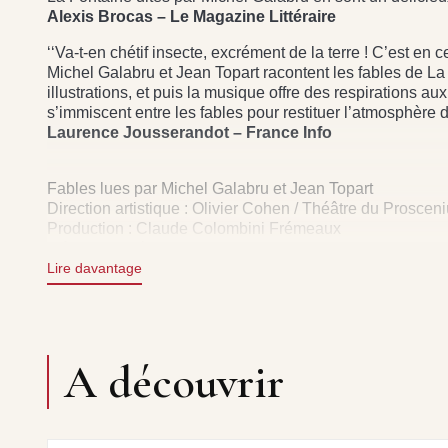
Alexis Brocas – Le Magazine Littéraire
‘‘Va-t-en chétif insecte, excrément de la terre ! C’est en 
Michel Galabru et Jean Topart racontent les fables de La
illustrations, et puis la musique offre des respirations au
s’immiscent entre les fables pour restituer l’atmosphère 
Laurence Jousserandot – France Info
Fables lues par Michel Galabru et Jean Topart
Direction artistique : Olivier Cohen / Théâtre du Proscen
Production : Claude Colombini Frémeaux
Flûte traversière baroque : Jean-Christophe Kuhl
Théorbe : Claire Antonini
Lire davantage
Viole de Gambe : Emmanuelle Guigues
Contenu identique aux CDs FA827 et FA834.
Droits : Frémeaux & Associés.
A découvrir
CD1 : LE CORBEAU ET LE RENARD - J. TOPART • LA
CHIEN - J. TOPART • LA GRENOUILLE QUI VEUT SE
LOUP ET L AGNEAU - J. TOPART • LE RENARD ET L
TOPART • LE LION ET LE MOUCHERON - M. GALABRU