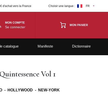
 € d'achat vers la France
Choisir une langue :
FR
MON COMPTE
MON PANIER
Se connecter
le catalogue
Manifeste
Dictionnaire
Quintessence Vol 1
O - HOLLYWOOD - NEW-YORK