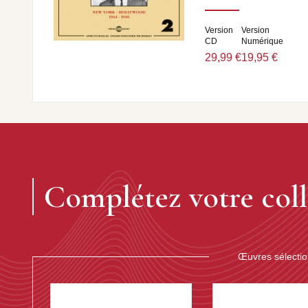
Version
Version
CD
Numérique
29,99 €
19,95 €
Complétez votre coll
Œuvres sélecti