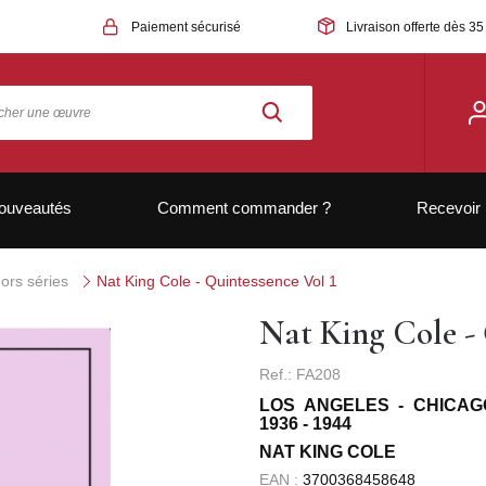
Paiement sécurisé
Livraison offerte dès 35
ouveautés
Comment commander ?
Recevoir 
ors séries
Nat King Cole - Quintessence Vol 1
Nat King Cole - 
Ref.: FA208
LOS ANGELES - CHICAG
1936 - 1944
NAT KING COLE
EAN :
3700368458648