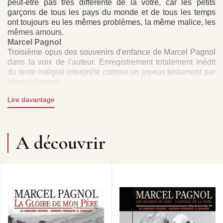
peut-être pas très différente de la vôtre, car les petits
garçons de tous les pays du monde et de tous les temps
ont toujours eu les mêmes problèmes, la même malice, les
mêmes amours.
Marcel Pagnol
Troisième opus des souvenirs d'enfance de Marcel Pagnol
dans la voix de l'auteur. Enregistrement totalement inédit
du texte intégral interprété comme un joyeux testament par
Marcel Pagnol.
Patrick Frémeaux
Lire davantage
Droits : Frémeaux & Associés - Groupe Frémeaux
Colombini - La librairie Sonore en accord avec Nicolas
Pagnol pour les Editions de la Treille et la Succession
Marcel Pagnol.
A découvrir