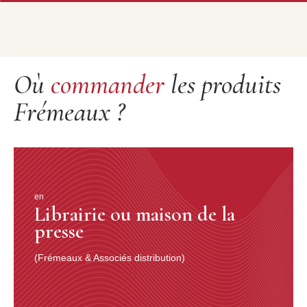
Où
commander
les produits
Frémeaux ?
en
Librairie ou maison de la
presse
(Frémeaux & Associés distribution)