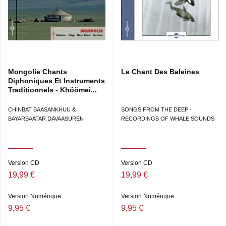
Ecouter les chants d'oiseaux sur CD : Sons et
ambiances naturelles des écosystèmes - Stéreo and
digital recording of the natural landscape sound.
Natural sound sceneries of écosystems, Voices of the
Wild Life.
Mongolie Chants
Le Chant Des Baleines
Diphoniques Et Instruments
Traditionnels - Khöömei...
CHINBAT BAASANKHUU &
SONGS FROM THE DEEP -
BAYARBAATAR DAVAASUREN
RECORDINGS OF WHALE SOUNDS
Version CD
Version CD
19,99 €
19,99 €
Version Numérique
Version Numérique
9,95 €
9,95 €