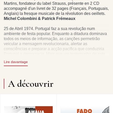
Martins, fondateur du label Strauss, présente en 2 CD
accompagné d'un livret de 32 pages (Français, Portuguais,
Anglais) la fresque musicale de la révolution des oeillets.
Michel Colombini & Patrick Frémeaux
25 de Abril 1974. Portugal faz a sua revolução num
ambiente de festa popular. Enquanto a ditadura dominava
todos os meios de informação, as canções permetirão
veicular a mensagem revolucionaria, alertar as
consciências e preparar a acção pacifica que conduziria
Portugal a democracia. Mais que um testemunho de este
acontecimento cosiderável da história contemporânea
Lire davantage
Portuguêsa, as cançãos aqui apresentadas foram um meio
de acção e de participação. Elas fizeram a história tanto
como a refletem presentemente.
M.L. de Carvalho
A découvrir
25 April 1974: The Portuguese revolution was held in a
festive atmosphere. While the dictatorship regime was
muzzling all means of information, the revolutionary
message was passed on through song, waking the people
and preparing them for the peaceful action which was to
lead Portugal to democracy. More than a simple deposition