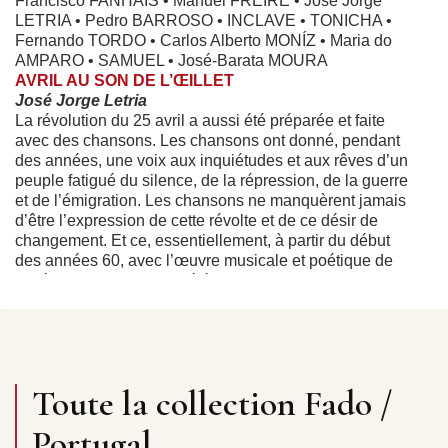
Francisco FANHAIS • Manuel FREIRE • José Jorge
LETRIA • Pedro BARROSO • INCLAVE • TONICHA •
Fernando TORDO • Carlos Alberto MONÍZ • Maria do
AMPARO • SAMUEL • José-Barata MOURA
AVRIL AU SON DE L’ŒILLET
José Jorge Letria
La révolution du 25 avril a aussi été préparée et faite
avec des chansons. Les chansons ont donné, pendant
des années, une voix aux inquiétudes et aux rêves d’un
peuple fatigué du silence, de la répression, de la guerre
et de l’émigration. Les chansons ne manquèrent jamais
d’être l’expression de cette révolte et de ce désir de
changement. Et ce, essentiellement, à partir du début
des années 60, avec l’œuvre musicale et poétique de
José Afonso, matrice et référence obligatoire d’un
mouvement qui, jusqu’au 25 avril, n’avait pas cessé
d’amplifier son influence et de renforcer son
implantation auprès des plus larges couches de la
population. Les chansons ont aidé à préparer et à
consolider la révolution d’Avril. D’une manière telle que
Toute la collection Fado /
la matinée où le changement a commencé, plusieurs
milliers des personnes se sont aperçus de la nature
Portugal
progressiste du soulèvement militaire quand la radio a