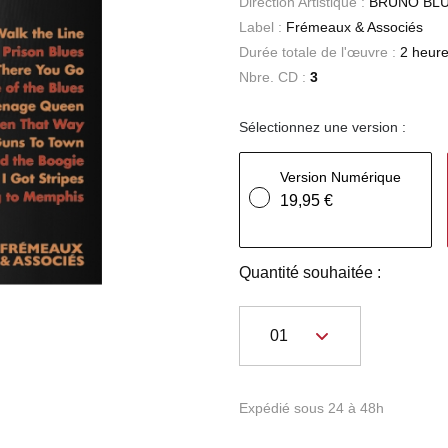
Direction Artistique :
BRUNO BL
Label :
Frémeaux & Associés
Durée totale de l'œuvre :
2 heure
Nbre. CD :
3
Sélectionnez une version :
Version Numérique
19,95 €
Quantité souhaitée :
Expédié sous 24 à 48h