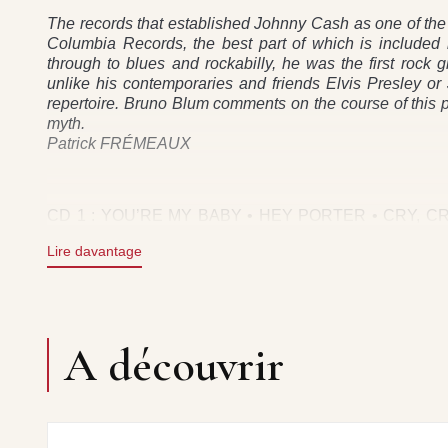
The records that established Johnny Cash as one of the 
Columbia Records, the best part of which is included
through to blues and rockabilly, he was the first rock
unlike his contemporaries and friends Elvis Presley o
repertoire. Bruno Blum comments on the course of this pro
myth.
Patrick FRÉMEAUX
CD 1 : YOU’RE MY BABY • HEY PORTER • CRY, C
BLUES • SO DOGGONE LONESOME • LUTHER PLAY
Lire davantage
TRAIN OF LOVE • THERE YOU GO • DON’T MAKE ME
LOVE TO ROSE • ROCK ISLAND LINE • THE WRECK 
THE GOOD LORD’S WILLING • I WAS THERE WHE
LOVES YOU) • BIG RIVER • BALLAD OF A TEENAGE
CD 2 : GUESS THINGS HAPPEN THAT WAY • COME I
A découvrir
ABOUT TIME • I JUST THOUGHT YOU’D LIKE
SUPPERTIME • IT WAS JESUS (WHO WAS IT?) • T
JOHNNY • ONE MORE RIDE • PICKIN’ TIME • DON’
SHEPERD OF MY HEART • SNOW IN HIS HAIR • S
ACCOUNT • HE’LL BE A FRIEND • IT COULD BE YOU