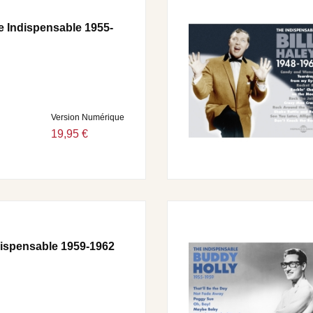
RISING • HANK AND JOE AND ME • THE CARETAKER •
EP ON MOTHER’S ROSES • GOING TO MEMPHIS • WHEN
e Indispensable 1955-
NG COAL • SMILING BILL MCCALL • MY SHOES KEEP
N YOU GO • I FEEL BETTER ALL OVER • WHY DO YOU
RL • I’M SO LONESOME I COULD CRY • TIME CHANGES
 FALL) • TRANSFUSION BLUES • GOD MUST HAVE MY
Version Numérique
19,95 €
dispensable 1959-1962