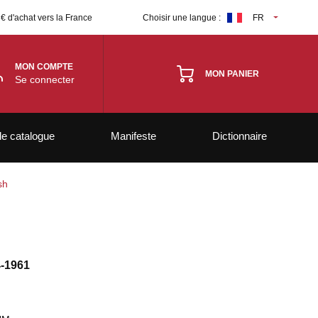
 € d'achat vers la France
Choisir une langue :
FR
MON COMPTE
MON PANIER
Se connecter
le catalogue
Manifeste
Dictionnaire
sh
-1961