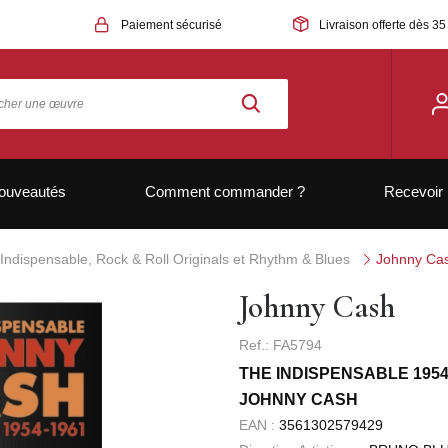
Paiement sécurisé
Livraison offerte dès 35
ouveautés
Comment commander ?
Recevoir 
Indispensable, Rock & Roll Originals et Rhythm & Blues
Johnny Ca
Johnny Cash
Ref.: FA5794
THE INDISPENSABLE 1954
JOHNNY CASH
EAN :
3561302579429