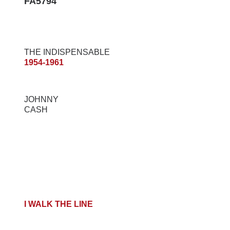
FA5794
THE INDISPENSABLE
1954-1961
JOHNNY
CASH
I WALK THE LINE
FOLSOM PRISON BLUES
THERE YOU GO