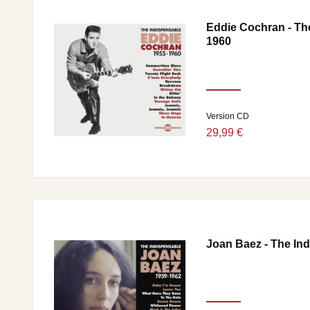
CD 3 : I GOT STRIPES • FIVE FEET HIGH AND 
CLEMENTINE • I WANT TO GO HOME • DON’T ST
Eddie Cochran - Th
PAPA PLAYED THE DOBRO • BOSS JACK • LOADI
1960
WALKING BACK TO YOU • I WILL MISS YOU WHE
PUNISH ME? • JUST ONE MORE • HONKY TONK GI
EVERYTHING • I’D JUST BE FOOL ENOUGH (TO
FORTUNE LAID AWAY • I GOT SHOES.
DIRECTION ARTISTIQUE : BRUNO BLUM
Version CD
29,99 €
Joan Baez - The In