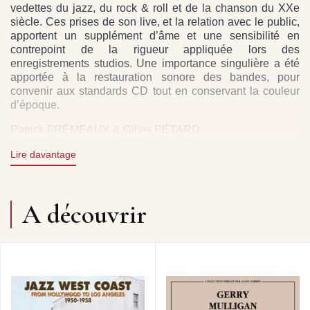
vedettes du jazz, du rock & roll et de la chanson du XXe
siècle. Ces prises de son live, et la relation avec le public,
apportent un supplément d’âme et une sensibilité en
contrepoint de la rigueur appliquée lors des
enregistrements studios. Une importance singulière a été
apportée à la restauration sonore des bandes, pour
convenir aux standards CD tout en conservant la couleur
d’époque.
Patrick FRÉMEAUX & Gilles PÉTARD
No doubt the greatest baritone player in jazz history,
Lire davantage
saxophonist Gerry Mulligan was a wonderful composer
and arranger who came to represent the summits of cool
jazz all on his own. This 3CD set brings together
A découvrir
recordings he made in Paris with the famous jazz group he
called his Concert Jazz Band, which also featured notably
the tenor Zoot Sims and trombonist Bob Brookmeyer. The
quintessential jazz orchestra.
Patrick FRÉMEAUX
The Live in Paris collection by Michel Brillié allows
listeners to hear previously-unreleased recordings (made
at concerts and private- or radio-sessions) by the great 20th