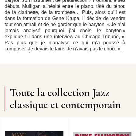
baryton son instrument de prédilection ? Pourtant, à ses
débuts, Mulligan a hésité entre le piano, tâté du ténor,
de la clarinette, de la trompette… Puis, alors qu’il est
dans la formation de Gene Krupa, il décide de vendre
tout son attirail et de ne garder que le baryton. « Je n’ai
jamais analysé pourquoi j’ai choisi le baryton »
explique-t-il dans une interview au Chicago Tribune, «
Pas plus que je n’analyse ce qui m’a poussé à
composer. Je devais le faire. Je n’avais pas le choix. »
C’est la même impulsion qui pousse le jeune Gerald,
élève de 16 ans au collège catholique de West
Philadelphia, à aborder James Warrington, le leader
d’un grand orchestre local de trente musiciens, et à lui
proposer ses services d’arrangeur-compositeur.
Deux ans plus tard, en 1946, à 18 ans, il écrit de
Toute la collection Jazz
nouveaux arrangements, cette fois-ci pour le big band
du batteur Gene Krupa. Pendant six ans, il a continué
classique et contemporain
d’arranger pour Krupa, et puis aussi pour les ensembles
de Claude Thornhill, Elliot Lawrence ou Stan Kenton.
Mais sa célébrité mondiale sera due à une formation à
l’extrême opposé d’un big band. En été 1952, avec le
trompettiste Chet Baker, Mulligan forme le pianoless
quartet, un groupe qui se passe de pianiste.