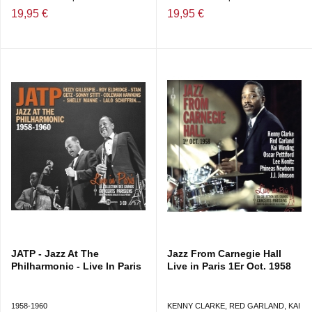
BLUEPORT • UTTER CHAOS.
19,95 €
19,95 €
DIRECTION ARTISTIQUE : GILLES PÉTARD ET MICHEL
BRILLIÉ - LIVRET : MICHEL BRILLIÉ
JATP - Jazz At The
Jazz From Carnegie Hall
Philharmonic - Live In Paris
Live in Paris 1Er Oct. 1958
1958-1960
KENNY CLARKE, RED GARLAND, KAI