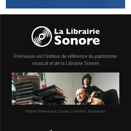
Enfin, en 2006, dix ans après la mort de Mulligan, le
saxophoniste Ted Hogarth, grand admirateur des
orchestrations du Concert Jazz Band, a contacté Franca
Mulligan, la veuve du musicien, pour pouvoir réutiliser
les partitions de l’ensemble. Avec la formation de son «
Mulligan Mosaics Big Band », le flambeau du CJB a été
repris.
LE COMPAGNON DE JERU
Frémeaux est l’éditeur de référence du patrimoine
Quelques décennies auparavant, l’un des porteurs de la
musical et de la Librairie Sonore
flamme du Concert Jazz Band a surement été Bill Crow.
Crow est un vieux routier pour Mulligan : dès le début
des années cinquante, il a été l’un des sidemen du
baryton, en particulier dans son quartet avec Art Farmer,
qui a remplacé Bob Brookmeyer pendant un temps.
Dans son livre From Birdland to Broadway, Crow a
gardé un souvenir précis de toutes les sessions avec
Mulligan, de répétitions en plein air dans Central Park
Patrick Frémeaux & Claude Colombini, fondateurs
par manque de fonds, puis du tout premier voyage en
Europe avec le sextette formé par Mulligan en janvier
56.