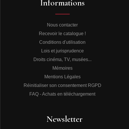
Informations
Les six musiciens – parmi lesquels Zoot Sims et Bob
Brookmeyer- sont passés pour une vingtaine de jours
par Paris, où ils ont été hébergés dans une petite
pension de famille près de l’Olympia. Dans le
programme du music-hall du boulevard des Capucines,
Nous contacter
Ils ont partagé l’affiche avec des jongleurs, avec les
Recevoir le catalogue !
Nicolas Brothers, célèbres pour leur numéro de
claquettes, et avec la chanteuse Jacqueline François.
Conditions d'utilisation
Pendant cette prestation, « l’équipe de basket » de
Lois et jurisprudence
Mulligan a corsé un peu les choses... Chaque soir, la
présentatrice de l’Olympia faisait l’introduction des
Droits cinéma, TV, musées...
divers artistes. Le premier soir, elle les a bien présentés
Mémoires
avec un retentissant « et maintenant, Zéri Mouligane et
son sextette ! » Mais les jours suivants, la troupe de
Mentions Légales
Mulligan s’est un peu étiolée… La bande disposait de
Réinitialiser son consentement RGPD
beaucoup de temps libre pour visiter Paris, et
régulièrement, l’un des musiciens était absent au
FAQ - Achats en téléchargement
moment du spectacle. Prudente, la jeune présentatrice
s’est bien adaptée à cette donnée variable : « Et
maintenant, Zeri Mouligane et son… » Elle jettait un
Newsletter
coup d’œil rapide derrière le rideau, comptait les têtes,
et concluait : « …Sextette !... Quartet !... Quintette !... » .
Bill Crow a été aussi de la fête avec le Concert Jazz