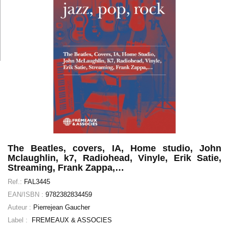
The Beatles, covers, IA, Home studio, John
Mclaughlin, k7, Radiohead, Vinyle, Erik Satie,
Streaming, Frank Zappa,…
Ref.:
FAL3445
EAN/ISBN :
9782382834459
Auteur :
Pierrejean Gaucher
Label :
FREMEAUX & ASSOCIES