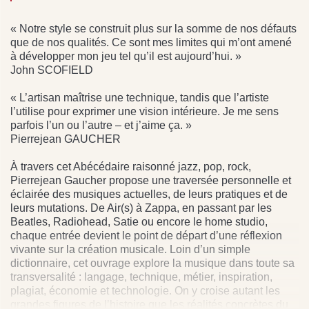
« Notre style se construit plus sur la somme de nos défauts
que de nos qualités. Ce sont mes limites qui m’ont amené
à développer mon jeu tel qu’il est aujourd’hui. »
John SCOFIELD
« L’artisan maîtrise une technique, tandis que l’artiste
l’utilise pour exprimer une vision intérieure. Je me sens
parfois l’un ou l’autre – et j’aime ça. »
Pierrejean GAUCHER
À travers cet Abécédaire raisonné jazz, pop, rock,
Pierrejean Gaucher propose une traversée personnelle et
éclairée des musiques actuelles, de leurs pratiques et de
leurs mutations. De Air(s) à Zappa, en passant par les
Beatles, Radiohead, Satie ou encore le home studio,
chaque entrée devient le point de départ d’une réflexion
vivante sur la création musicale. Loin d’un simple
dictionnaire, cet ouvrage explore la musique dans toute sa
transversalité : langage, technique, métier, inspiration,
plagiat, économie et technologie. On y croise autant les
grandes figures de l’histoire que les réalités concrètes du