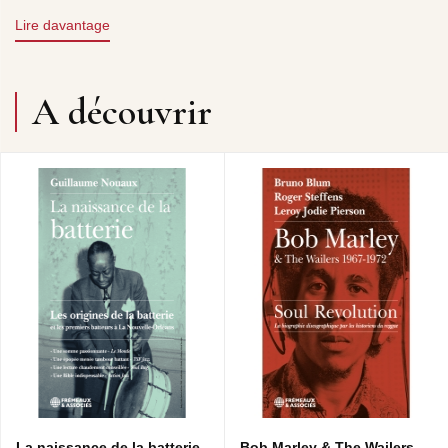
musicien d’aujourd’hui — de l’artiste auto-entrepreneur
Lire davantage
aux enjeux du streaming et de l’intelligence artificielle.
Guitariste et compositeur, Pierrejean Gaucher nourrit ce
livre d’un parcours riche et singulier. De ses débuts avec
Abus Dangereux à ses projets mêlant jazz, rock, musique
A découvrir
contemporaine et littérature, il n’a cessé d’explorer les
formes et les passerelles entre les disciplines. Pédagogue
reconnu, producteur, créateur d’installations sonores et
collaborateur de nombreuses revues spécialisées, il
partage ici une expérience de terrain rare, où l’analyse se
mêle à l’humour, à l’érudition et à l’esprit critique. Un
ouvrage accessible et exigeant, destiné à tous ceux qui
souhaitent comprendre ce que signifie aujourd’hui faire,
penser et vivre la musique.
Patrick FRÉMEAUX
Pierrejean Gaucher, musicien, leader de nombreux
groupes dont Abus Dangereux, Zappe Zappa et Zappe
Satie. Il compose pour le théâtre et la télévision, il
enregistre, produit des artistes. Il a enseigné au Centre des
musiques Didier Lockwood et intervient dans la presse
écrite et en radio, notamment sur France Musique.
La naissance de la batterie -
Bob Marley & The Wailers