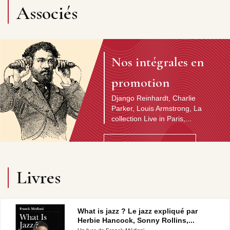
Associés
Nos intégrales en
promotion
Django Reinhardt, Charlie
Parker, Louis Armstrong, La
collection Live in Paris,...
Découvrir l'artiste
Livres
What is jazz ? Le jazz expliqué par
Herbie Hancock, Sonny Rollins,...