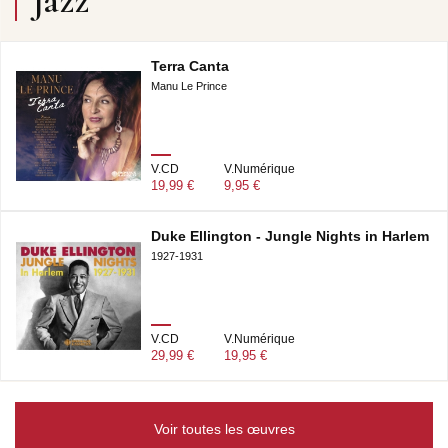
Jazz
Terra Canta
Manu Le Prince
V.CD
V.Numérique
19,99 €
9,95 €
Duke Ellington - Jungle Nights in Harlem
1927-1931
V.CD
V.Numérique
29,99 €
19,95 €
Voir toutes les œuvres