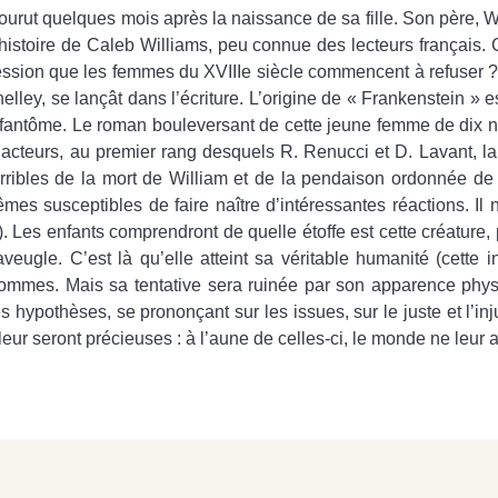
rut quelques mois après la naissance de sa fille. Son père, W
e histoire de Caleb Williams, peu connue des lecteurs français
ession que les femmes du XVIIIe siècle commencent à refuser ? 
y, se lançât dans l’écriture. L’origine de « Frankenstein » es
de fantôme. Le roman bouleversant de cette jeune femme de dix
s acteurs, au premier rang desquels R. Renucci et D. Lavant, la
ribles de la mort de William et de la pendaison ordonnée de la
mes susceptibles de faire naître d’intéressantes réactions. Il 
 Les enfants comprendront de quelle étoffe est cette créature, pa
veugle. C’est là qu’elle atteint sa véritable humanité (cette i
hommes. Mais sa tentative sera ruinée par son apparence phy
s hypothèses, se prononçant sur les issues, sur le juste et l’in
t leur seront précieuses : à l’aune de celles-ci, le monde ne leur