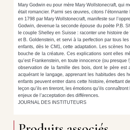
Mary Godwin eu pour mère Mary Wollstonecraft, qui mou
était romancier. Parmi ses œuvres, citons l’étonnant
en 1798 par Mary Wollstonecraft, manifeste sur l’oppr
Godwin, devenue la seconde épouse du poète P.B. Shelle
le couple Shelley en Suisse : raconter une histoire 
et B. Goldenstein, et servi à la perfection par tous le
enfants, dès le CM1, cette adaptation. Les scènes hor
bouche de la créature. Ces explications sont elles mê
qu’est Frankenstein, en toute innocence (ou presque !).
observation de la famille des bois, dont le père est a
acquérant le langage, apprenant les habitudes des 
enfants peuvent entrer dans cette histoire, émettant de
leçon qu’ils en tireront, les émotions qu’ils connaîtron
enjeux de l’acceptation des différences.
JOURNAL DES INSTITUTEURS
Produits associés