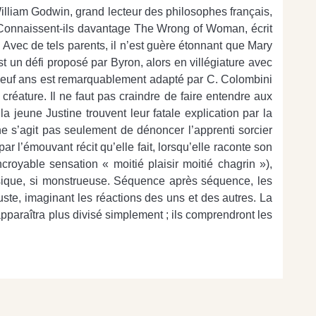
illiam Godwin, grand lecteur des philosophes français,
. Connaissent-ils davantage The Wrong of Woman, écrit
Avec de tels parents, il n’est guère étonnant que Mary
t un défi proposé par Byron, alors en villégiature avec
 neuf ans est remarquablement adapté par C. Colombini
 créature. Il ne faut pas craindre de faire entendre aux
 jeune Justine trouvent leur fatale explication par la
ne s’agit pas seulement de dénoncer l’apprenti sorcier
r l’émouvant récit qu’elle fait, lorsqu’elle raconte son
ncroyable sensation « moitié plaisir moitié chagrin »),
sique, si monstrueuse. Séquence après séquence, les
juste, imaginant les réactions des uns et des autres. La
 apparaîtra plus divisé simplement ; ils comprendront les