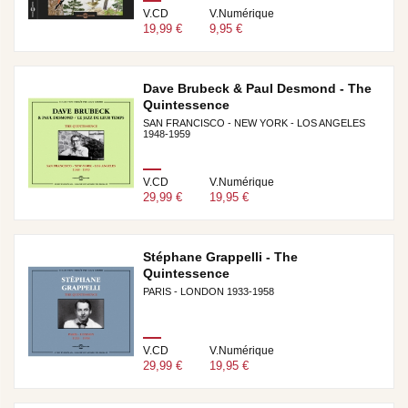
V.CD
V.Numérique
19,99 €
9,95 €
Dave Brubeck & Paul Desmond - The
Quintessence
SAN FRANCISCO - NEW YORK - LOS ANGELES
1948-1959
V.CD
V.Numérique
29,99 €
19,95 €
Stéphane Grappelli - The
Quintessence
PARIS - LONDON 1933-1958
V.CD
V.Numérique
29,99 €
19,95 €