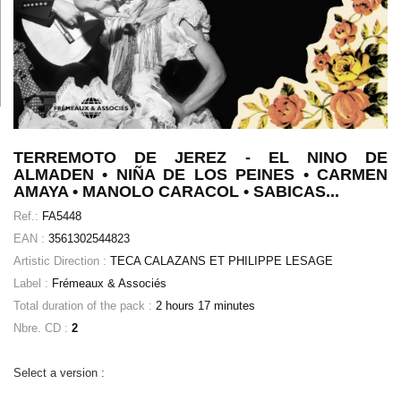
TERREMOTO DE JEREZ - EL NINO DE
ALMADEN • NIÑA DE LOS PEINES • CARMEN
AMAYA • MANOLO CARACOL • SABICAS...
Ref.:
FA5448
EAN :
3561302544823
Artistic Direction :
TECA CALAZANS ET PHILIPPE LESAGE
Label :
Frémeaux & Associés
Total duration of the pack :
2 hours 17 minutes
Nbre. CD :
2
Select a version :