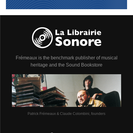
fandangos est le terme générique qui englobe les
malagueñas, les granaínas - qui sont des fandangos de
Malaga - et les fandangos de Huelva. On peut ajouter
que les verdiales et les fandangos de Huelva sont des
chants avec « compás » alors que tout les autres sont
des chants libres qui, de ce fait, écartent la danse. Il est
une jolie formule qui dit que la solea est la mère des
rythmes à trois temps et que les tarentos sont la figure
paternelle des « compás » à 4 temps.
Frémeaux is the benchmark publisher of musical
heritage and the Sound Bookstore
LES ENREGISTREMENTS DES ANNÉES 50
Tout en écartant une approche encyclopédique qui
sentirait trop le parfum folklorique, il a bien fallu puiser
dans des réalisations d’époque dont l’objectif était de
relever tous les cantes afin de valoriser une musique qui
n’était alors audible pour le grand public que depuis une
trentaine d’années. On ajoutera qu’un cante comme le «
Patrick Frémeaux & Claude Colombini, founders
martinete » - celui qui fait appel aux coups du marteau
sur une enclume - qui peut apparaitre à certains comme
trop ancré dans la tradition, est toujours présents dans