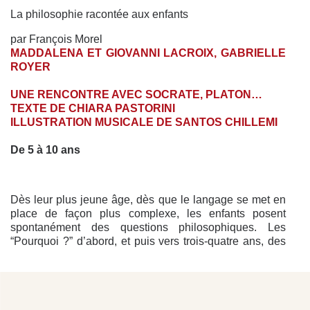
La philosophie racontée aux enfants
par François Morel
MADDALENA ET GIOVANNI LACROIX, GABRIELLE
ROYER
UNE RENCONTRE AVEC SOCRATE, PLATON…
TEXTE DE CHIARA PASTORINI
ILLUSTRATION MUSICALE DE SANTOS CHILLEMI
De 5 à 10 ans
Dès leur plus jeune âge, dès que le langage se met en
place de façon plus complexe, les enfants posent
spontanément des questions philosophiques. Les
“Pourquoi ?” d’abord, et puis vers trois-quatre ans, des
questions plus ciblées sur le sens de la vie et de la mort,
sur leur relation aux autres et au monde en général.
Ce CD permet d’accompagner les enfants dans ce
questionnement enfantin tout en faisant référence à des