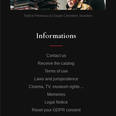
Au clair de la lune
Au clair de la lune
Mon ami Pierrot
Patrick Frémeaux & Claude Colombini, founders
Prête-moi ta plume
Pour écrire sur l’eau
Le printemps arrive
Informations
Le froid est passé
Et sur notre rive
Les fleurs vont pousser
Au clair de la lune
Le printemps est là
Contact us
Ma seule fortune
Receive the catalog
C’est d’être avec toi
Pierre mon ami Pierre
Terms of use
Les fleurs ont poussé
Laws and jurisprudence
Et la jardinière
Fait de gros bouquets
Cinema, TV, museum rights ...
1. 2 deux petits œufs
Memories
1,2 deux petits œufs
3,4 acrobates
Legal Notice
5,6 dans un cirque
Reset your GDPR consent
7,8 ils imitent