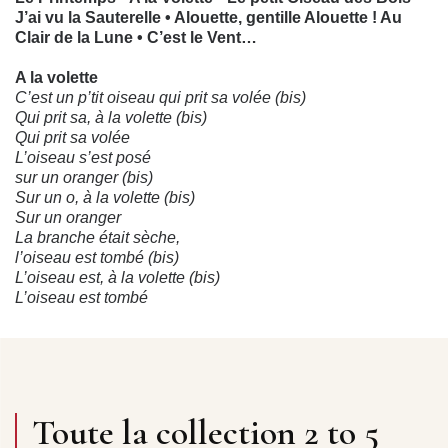
J’ai vu la Sauterelle • Alouette, gentille Alouette ! Au
Clair de la Lune • C’est le Vent…
A la volette
C’est un p’tit oiseau qui prit sa volée (bis)
Qui prit sa, à la volette (bis)
Qui prit sa volée
L’oiseau s’est posé
sur un oranger (bis)
Sur un o, à la volette (bis)
Sur un oranger
La branche était sèche,
l’oiseau est tombé (bis)
L’oiseau est, à la volette (bis)
L’oiseau est tombé
Dis petit oiseau, où t’es-tu blessé ? (bis)
Où t’es-tu, à la volette (bis)
Où t’es-tu blessé ?
Je m’suis cassé l’aile et tordu le pied (bis)
Et tordu, à la volette (bis)
Et tordu le pied
Toute la collection 2 to 5
Mon petit oiseau