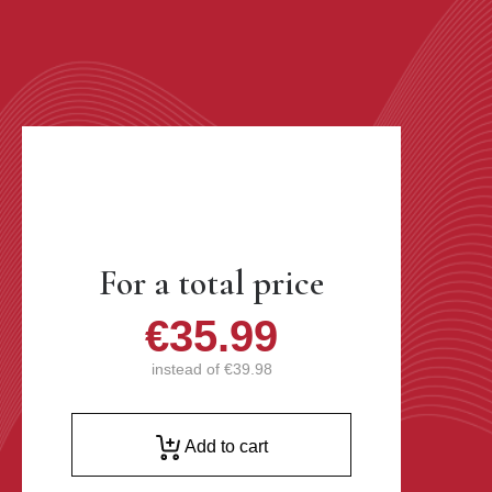
For a total price
€35.99
instead of
€39.98
Add to cart