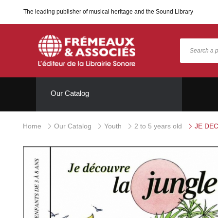
The leading publisher of musical heritage and the Sound Library
Our Catalog
Home
Our Catalog
Youth
2 to 5 years old
JE DE