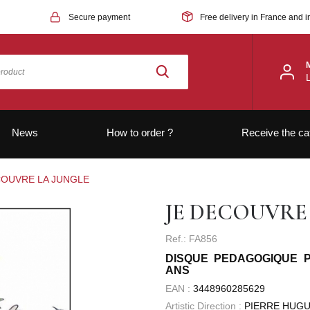
Secure payment
Free delivery in France and i
News
How to order ?
Receive the ca
COUVRE LA JUNGLE
JE DECOUVRE
Ref.: FA856
DISQUE PEDAGOGIQUE P
ANS
EAN :
3448960285629
Artistic Direction :
PIERRE HUG