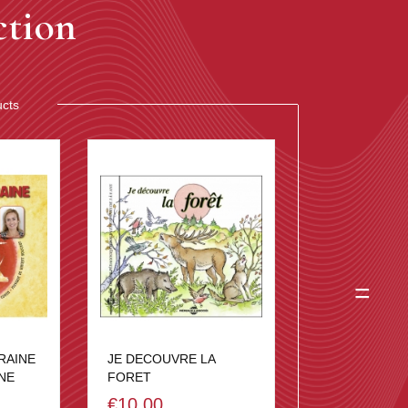
ction
ucts
=
RAINE
JE DECOUVRE LA
INE
FORET
€10.00