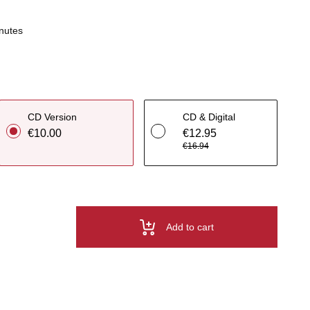
nutes
CD Version
CD & Digital
€10.00
€12.95
€16.94
Add to cart