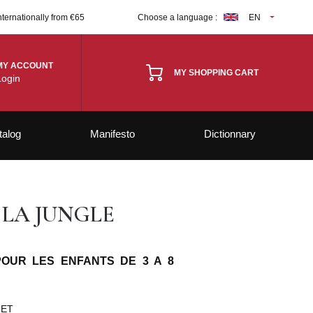
nternationally from €65
Choose a language :
EN
MY ACCOUNT
MY SHOPPING CART
Login
talog
Manifesto
Dictionnary
 LA JUNGLE
OUR LES ENFANTS DE 3 A 8
UET