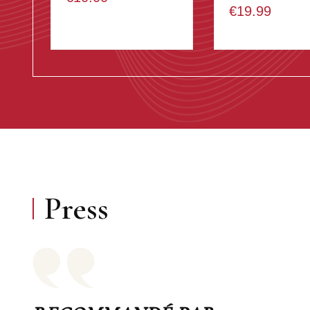
€19.99
Press