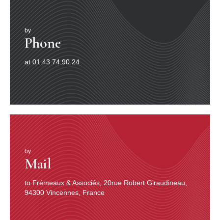
THE BRITTANY HEATHLAND
10. Datford Warbler’s song with the sea in the
by
background 49’51”
Phone
11. A group of Herring Gulls against the swell 51’55”
12. Cries of Shags and Kittiwakes on their nests, then
at 01.43.74.90.24
the sounds of a strong swell. End of the CD 54’56”
COASTAL WALKS
1. THE “PAYS DE CAUX” CLIFFS
Next to the sea, along the tide-line, waves finish their
race across the shingle ; gulls protest loudly as their
circle along the cliffs, relishing this turmoil. We then go
to an inland part of La Valleuse, to a grassy slope with
by
Mail
isolated bushes. It’s home to Whitethroats, Linnets,
Wrens and Chiffchaffs that, along with a distant skylark,
add their clear notes to the maritime atmosphere. Higher
to Frémeaux & Associés, 20rue Robert Giraudineau,
up at the back of La Valleuse is a mixed beech-grove
94300 Vincennes, France
which serves as a roost for Jackdaws and a few Rooks,
and from just beneath us on the plain, come the noises