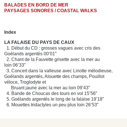
BALADES EN BORD DE MER
PAYSAGES SONORES / COASTAL WALKS
Index
LA FALAISE DU PAYS DE CAUX
1. Début du CD : grosses vagues avec cris des
Goélands argentés 00’01”
2. Chant de la Fauvette grisette avec la mer au
loin 06’33”
3. Concert dans la valleuse avec Linotte mélodieuse,
Goélands argentés, Alouette des champs, Pouillot
véloce, Troglodyte et
Bruant jaune avec la mer au loin 09’43”
4. Bande de Choucas des tours en vol 15’56”
5. Goélands argentés le long de la falaise 19’18”
6. Mouettes tridactyles un peu plus loin 26’53”
LA BAIE DE SOMME
7. Concert dans l’estuaire de la Baie de Somme avec