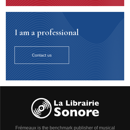
of a farm. The calls of the Jackdaws cover the distant
sound of the sea. From above we discover the dizzy
heights of the cliffs dropping more than 300 feets shear
to the sea. A few Great Black-backed Gulls meet us with
their deep raucous cries. A kittiwake colony is installed
I am a professional
at the back of a small cove and we catch their plaintive
calls mixed with the sound of waves breaking against
the cliff. A strong and wild atmosphere within a
grandiose landscape.
2. THE “BAIE DE SOMME”
Contact us
A world where sea, silt and sand are intimately mixed. A
flat country that we discover from the top of a dune only
a few tens of feet high. There reigns here a very unique
atmosphere of sounds of a habitat of ill-defined and
changing limits, where at the same time come the calls
of esturine birds as well as those from field and
woodland habitats. We listen to this sound panorama
from the top of an observation dune with, on one side,
an unseen sea perseavable only on the horizon, on the
other side, an undecided land of marshes, then bushes,
and finally far off forest.
3. THE BRITTANY COAST
Frémeaux is the benchmark publisher of musical
A long heavy swell has built up during the night. It’s