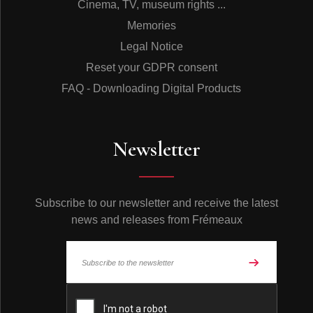
Cinema, TV, museum rights ...
édité par l’Ornithologue et Bioacousticien Jean Claude
Memories
Roché qui devait recevoir le Grand Prix de l’Académie
Charles Cros. Aujourd’hui les catalogues Sittelle-Ceba
Legal Notice
comportent une centaine de titres sur CD ; ouvrages
Reset your GDPR consent
sonores sur les chants d’oiseaux, la faune sauvage et
les ambiances naturelles du monde.
FAQ - Downloading Digital Products
Ces disques s’adressent à différents auditeurs :
– Aux amateurs, naturalistes, enseignants et animateurs
qui souhaitent apprendre à reconnaître les espèces à
leur voix, (Guides Sonores donnant les cris et les chants
Newsletter
de chaque espèce séparément avec un texte explicatif
détaillé).
– Au grand public, passionné par les ambiances
sonores de la planète, qui peut res­tituer dans son
Subscribe to our newsletter and receive the latest
intérieur l’ambiance naturelle des milieux des cinq
news and releases from Frémeaux
continents enre­gistrée en stéréophonie vraie (Concerts
naturels composés par le son des éléments,
l’acoustique du milieu, les chants d’oiseaux ainsi que
les voix des autres espèces.)
En 1995, Patrick Frémeaux et Allain Bougrain Dubourg
© Frémeaux 2026 - All rights reserved
devaient créer une collection composée essentiellement
de coffrets double CD sur les paysages sonores des