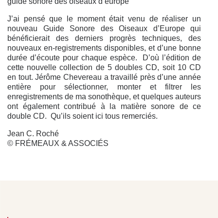
guide sonore des oiseaux d’europe
J’ai pensé que le moment était venu de réaliser un
nouveau Guide Sonore des Oiseaux d’Europe qui
bénéficierait des derniers progrès techniques, des
nouveaux en-registrements disponibles, et d’une bonne
durée d’écoute pour chaque espèce. D’où l’édition de
cette nouvelle collection de 5 doubles CD, soit 10 CD
en tout. Jérôme Chevereau a travaillé près d’une année
entière pour sélectionner, monter et filtrer les
enregistrements de ma sonothèque, et quelques auteurs
ont également contribué à la matière sonore de ce
double CD. Qu’ils soient ici tous remerciés.
Jean C. Roché
© FRÉMEAUX & ASSOCIÉS
LISTE DES 42 OISEAUX CONTENUS DANS LE CD
1 DANS L’ORDRE DE PRÉSENTATION
1. Accenteur alpin
- Prunella collaris
2. Aigle botté
- Hieraaetus pennatus
3. Aigle pomarin
- Aquila pomarina