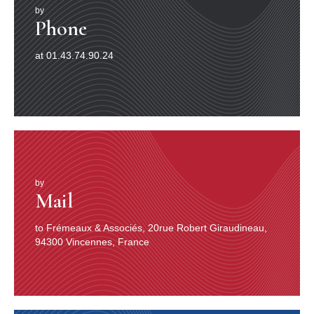
alarmes d’une femelle avec ses jeunes.
2’10’’
by
23. Gobemouche à collier
- Collared Flycatcher -
Phone
Ficedula albicollis Chants et cris de mâles.
1’24’’
24. Gobemouche nain
- Red-breasted Flycatcher -
at 01.43.74.90.24
Ficedula parva Chant d’un mâle.
1’00’’
25. Gobemouche noir
- Pied Flycatcher - Ficedula
hypoleuca Quelques chants de mâles, et cris habituels.
1’57’’
26. Grand Corbeau
- Raven - Corvus corax Nombreux
exemples de cris, en vol ou posé.
3’32’’
27. Grand duc d’Europe
- Eagle Owl - Bubo bubo
Chant d’un mâle, parade d’un couple, et cris des
jeunes.
2’18’’
28. Grand Tétras
by
- Capercaillie - Tetrao urogallus Chant
Mail
de parade d’un mâle avec bruits d’ailes, et cris de la
femelle.
1’52’’
29. Grimpereau des bois
- Common Treecreeper -
to Frémeaux & Associés, 20rue Robert Giraudineau,
Certhia familiaris Chant et cris d’un mâle.
0’56’’
94300 Vincennes, France
30. Grimpereau des jardins
- Short-toed Treecreeper -
Certhia brachydactyla Exemples de chants du mâle, et
cris habituels.
1’40’’
31. Grive draine - Mistle Thrush
- Turdus viscivorus
Chants d’un mâle, et séries d’alarmes.
1’23’’