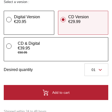
Select a version :
Digital Version
CD Version
€20.95
€29.99
CD & Digital
€39.95
€50.95
Desired quantity
Add to cart
Shipped within 24 to 48 hours.