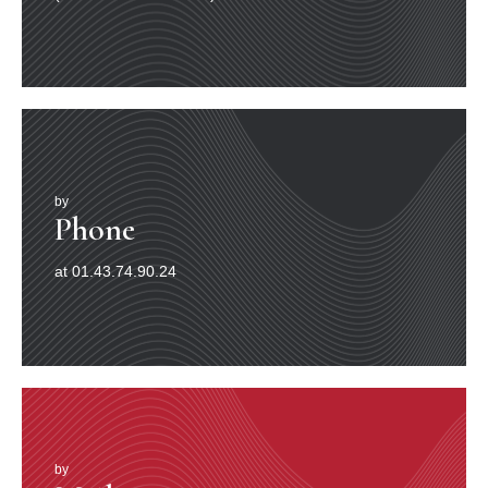
l’idée d’une France majoritairement résistante, d’un
pays qui a activement soutenu la Résistance intérieure
et extérieure. Les collaborateurs et partisans du régime
de Vichy sont systématiquement confondus. L’épuration
est sensée les avoir éliminés.
La démission du Général de Gaulle et surtout les débuts
de la «guerre froide» en 1947 entraînent une rupture
complète entre :
- Gaullistes, qui accusent la IVème République de
by
brader l’indépendance et la grandeur de la Patrie,
Phone
- Communistes, qui soutiennent inconditionnellement
Moscou dans son conflit planétaire avec les Etats-Unis,
- Démocrates chrétiens, partisans de l’Alliance
at 01.43.74.90.24
Atlantique qui acceptent l’hégémonie américaine dans
tous les domaines pour se protéger du communisme.
Dès 1948, profitant de ces divisions et de la propagande
anticommuniste, la droite vichyssoise commence à
dénoncer les «crimes» de la Résistance, en particulier
l’épuration, annonçant 100 000 victimes (10 fois plus
qu’en réalité).
La question de l’amnistie des collaborateurs votée en
1951 et 1953, oppose à nouveau les Résistants de
by