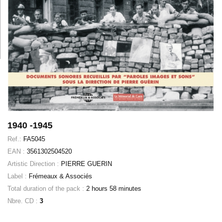
1940 -1945
Ref.:
FA5045
EAN :
3561302504520
Artistic Direction :
PIERRE GUERIN
Label :
Frémeaux & Associés
Total duration of the pack :
2 hours 58 minutes
Nbre. CD :
3