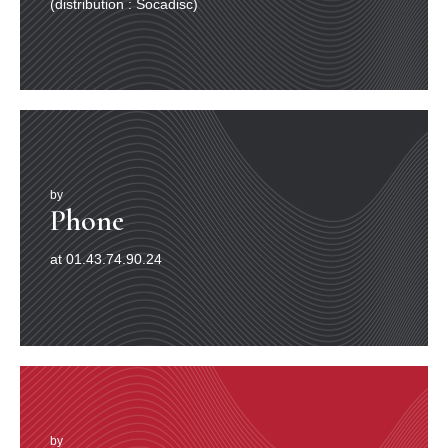
(distribution : Socadisc)
Lire en tout sens, Livre qui Parle, Mots et Merveilles,
Alapage, Amazon, fnac.com, chapitre.com etc.....Enfin
certains enregistrements de diction peuvent être écouté
par téléchargement auprès d'Audible (Audio direct -
France loisirs) et d'iTunes (iStore d'Apple) et musicaux
sur Fnacmusic.com., Virginméga et iTunes.
by
Phone
at 01.43.74.90.24
by