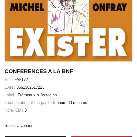
CONFERENCES A LA BNF
Ref.:
FA5172
EAN :
3561302517223
Label :
Frémeaux & Associés
Total duration of the pack :
3 hours 33 minutes
Nbre. CD :
3
Select a version :