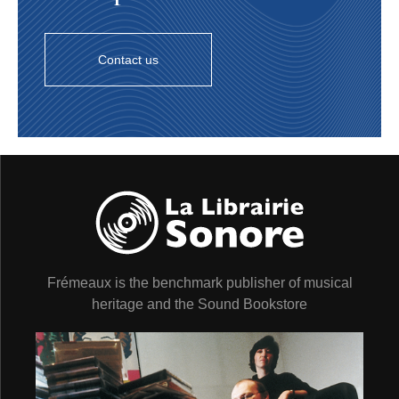
DOCUMENTATION : Emmanuelle BOUGERIE -
MONTAGE ET NUMÉRISATION : Guy LOUIS /
SOUTIEN TECHNIQUE : Jean-Baptiste MEUNIER
Contact us
Enregistrement de Lionel JOSPIN : Emmanuelle
BOUGERIE et Franklin PICARD - Photos de couverture
du livret : l’OURS (l’office universitaire de recherche
socialiste) - Nous remercions Maïc CHOMEL et Béatrice
MONTORIOL (Phonothèque de l’INA) - Cessionnaire :
Frémeaux & Associés - Groupe Frémeaux Colombini
SAS - La Librairie sonore
INSTITUT DES ARCHIVES SONORES
Depuis 1877, date de l’invention du phonographe par
Edison, jusqu’aux années trente, l’histoire orale n’a été
préservée que sur cylindres ou disques. Le
Frémeaux is the benchmark publisher of musical
magnétophone allait bientôt révolutionner la collecte de
heritage and the Sound Bookstore
notre mémoire vivante et, aujourd’hui, les techniques
numériques nous offrent davantage de possibilités pour
la conservation. Le fonds du patrimoine oral conservé
par l’Institut des Archives Sonores compte plus de 200
000 documents, en version originale, couvrant la