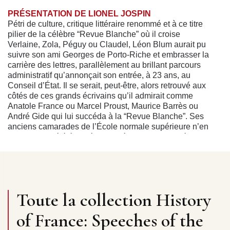
PRÉSENTATION DE LIONEL JOSPIN
Pétri de culture, critique littéraire renommé et à ce titre
pilier de la célèbre “Revue Blanche” où il croise
Verlaine, Zola, Péguy ou Claudel, Léon Blum aurait pu
suivre son ami Georges de Porto-Riche et embrasser la
carrière des lettres, parallèlement au brillant parcours
administratif qu’annonçait son entrée, à 23 ans, au
Conseil d’État. Il se serait, peut-être, alors retrouvé aux
côtés de ces grands écrivains qu’il admirait comme
Anatole France ou Marcel Proust, Maurice Barrès ou
André Gide qui lui succéda à la “Revue Blanche”. Ses
anciens camarades de l’École normale supérieure n’en
auraient pas été étonnés. Car Léon Blum savait écrire,
construisant avec soin son propos, ciselant les formules
les mieux appropriées et choisissant le mot le plus juste.
Léon Blum faisait montre d’un véritable talent littéraire.
Mais Léon Blum savait aussi parler, desservi ou servi
par une voix fluette, ne pouvant telle celle de Jaurès,
Toute la collection History
embraser les foules, Léon Blum n’en captivait pas
moins son auditoire, non par les effets d’une rhétorique
of France: Speeches of the
qu’il maîtrisait pourtant ou par la fougue d’élans
enflammés, mais bien par la force de ses convictions,