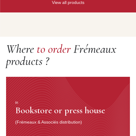
View all products
Where
to order
Frémeaux
products ?
in
Bookstore or press house
(Frémeaux & Associés distribution)