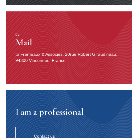
ne manque jamais d’inclure au programme une ou deux
biguines. Mieux : il invite de grands musiciens antillais à
se joindre à eux. Eugène Delouche, Albert Lirvat, José
Benjamin, Georges Nouel, les frères Misaine, Bibi
Louison, Don Barreto, Jean-Pierre Coco… joueront
avec le groupe lors de plusieurs concerts. En 1986, les
by
Mail
Haricots Rouges font une tournée aux Antilles.
En novembre 1988, Bernard Bolosier, directeur de la
Maison de la Culture du Lamentin, invite Gérard Tarquin
to Frémeaux & Associés, 20rue Robert Giraudineau,
au Festival de Clarinette de la Martinique présenté cette
94300 Vincennes, France
année-là par Gilles Sala. Dans son répertoire de
musique traditionnelle, Gérard est ovationné par la salle
et Honoré Coppet l’embrasse en lui disant « Dans mes
bras, mon fils ! ». Mais c’est aussi pour lui un examen de
passage devant un public antillais et le plus gros trac de
sa vie.Et l’histoire se poursuit jusqu’à aujourd’hui, avec
une escale antillaise dans le Gard qui mérite d’être
I am a professional
racontée. Le trompettiste des Haricots Rouges de
l’époque avait étudié les Beaux-Arts à Bourges avec un
copain martiniquais nommé Roland Zobel, installé
comme potier à Anduze, tout près d’Alès. Son père
Joseph Zobel, écrivain, n’est autre que l’auteur du
Contact us