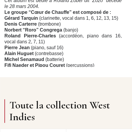
Cet album est dédié à Roland Zobel dit “Zozo” décédé
le 28 mars 2004.
Le groupe “Cœur de Chauffe” est composé de :
Gérard Tarquin
(clarinette, vocal dans 1, 6, 12, 13, 15)
Denis Carterre
(trombone)
Norbert “Roro” Congrega
(banjo)
Roland Pierre-Charles
(accordéon, piano dans 16,
vocal dans 2, 7, 11)
Pierre Jean
(piano, sauf 16)
Alain Huguet
(contrebasse)
Michel Senamaud
(batterie)
Fifi Naeder et Pipou Couret
(percussions)
Maura Michalon
(vocal dans 3, 8, 14)
Valentine, Julia, Charlotte, Marion, Adrien
(chœurs)
Marie
(catering)
Contact : tarquin.gerard@wanadoo.fr
Enregistrement réalisé à Anduze en juillet 2003.
Prise de son, mixage et mastering : Thierry Grimbard
Toute la collection West
(Polystudio, Saint-Pierre-sur-Vence).
Photo de couverture : Mémé Laurence (photo de famille)
Indies
COULEUR CACHÉE
Stellio, Delouche et les Coppet… tout est dit. Voici un