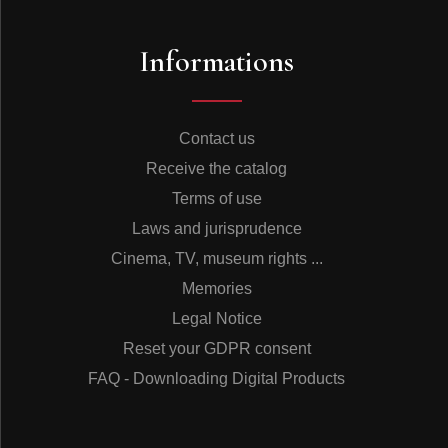
Roland Pierre-Charles a un cursus bien rempli dans la
musique antil­laise. Ancien membre de l’orchestre “La
Informations
Perfecta”, il a tourné avec des orchestres latino-
américains avant de devenir un musicien de studio
recherché. Dans ce disque, on l’entend surtout à
l’accordéon et il y excelle dans un style biguine issu du
plus profond terroir martiniquais. Et quand, avec fausse
Contact us
nonchalance, il chante les paroles de sa voix
Receive the catalog
goguenarde et râpeuse, c’est tout l’esprit frondeur du
vieux Saint-Pierre qui renaît avec lui. Maura Michalon,
Terms of use
chanteuse lyrique, professeure au Conservatoire de
Laws and jurisprudence
Musique de Paris, interprète avec fraîcheur, spontanéité
et ironie les succès populaires de son enfance à la
Cinema, TV, museum rights ...
Martinique. C’est un bonheur de les entendre avec une
Memories
jeunesse renouvelée. Les autres musiciens, anciens ou
actuels des Haricots Rouges, ont assimilé avec une
Legal Notice
étonnante maestria les ficelles de la biguine au point
Reset your GDPR consent
qu’il serait bien difficile de faire la différence d’avec des
Antillais pur-sang. Le tromboniste Denis Carterre est le
FAQ - Downloading Digital Products
beau-frère de Gérard Tarquin – une affaire de famille en
quelque sorte – et l’on est émerveillé de l’aisance avec
laquelle il recrée la manière d’Al Lirvat, son maître à