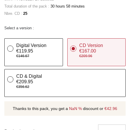
Total duration of the pack :
30 hours 58 minutes
Nbre. CD :
25
Select a version :
Digital Version
CD Version
€119.95
€167.00
€146.67
€209.96
CD & Digital
€209.95
€356.62
Thanks to this pack, you get a
NaN %
discount or
€42.96