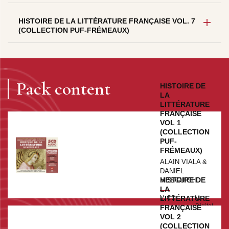
HISTOIRE DE LA LITTÉRATURE FRANÇAISE VOL. 7
(COLLECTION PUF-FRÉMEAUX)
Pack content
HISTOIRE DE
LA
LITTÉRATURE
FRANÇAISE
VOL 1
(COLLECTION
PUF-
FRÉMEAUX)
ALAIN VIALA &
DANIEL
HISTOIRE DE
MESGUICH
LA
V. CD
LITTÉRATURE
V.
€29.99
Digital
FRANÇAISE
20.95
VOL 2
€
(COLLECTION