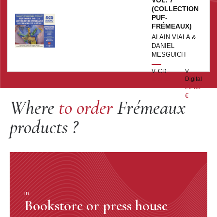
VOL. 7
€
(COLLECTION
PUF-
FRÉMEAUX)
ALAIN VIALA &
DANIEL
MESGUICH
V. CD
V.
€29.99
Digital
20.95
€
Where
to order
Frémeaux
products ?
in
Bookstore or press house