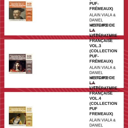
PUF-
FRÉMEAUX)
ALAIN VIALA &
DANIEL
HISTOIRE DE
MESGUICH
LA
V. CD
LITTÉRATURE
V.
€29.99
Digital
FRANÇAISE
20.95
VOL.3
€
(COLLECTION
PUF-
FRÉMEAUX)
ALAIN VIALA &
DANIEL
HISTOIRE DE
MESGUICH
LA
V. CD
LITTÉRATURE
V.
€29.99
Digital
FRANÇAISE
20.95
VOL.4
€
(COLLECTION
PUF
FREMEAUX)
ALAIN VIALA &
DANIEL