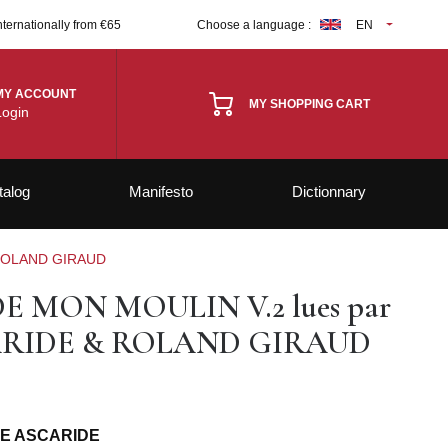
nternationally from €65
Choose a language :
EN
MY ACCOUNT
MY SHOPPING CART
Login
talog
Manifesto
Dictionnary
 ROLAND GIRAUD
E MON MOULIN V.2 lues par
RIDE & ROLAND GIRAUD
NE ASCARIDE