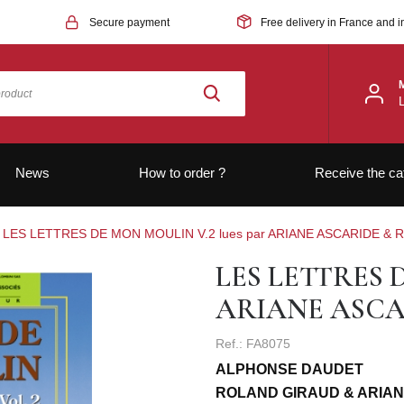
Secure payment
Free delivery in France and i
News
How to order ?
Receive the ca
LES LETTRES DE MON MOULIN V.2 lues par ARIANE ASCARIDE &
LES LETTRES D
ARIANE ASCA
Ref.: FA8075
ALPHONSE DAUDET
ROLAND GIRAUD & ARIA