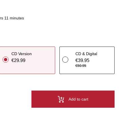
rs 11 minutes
CD Version
CD & Digital
€29.99
€39.95
€50.95
Add to cart