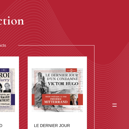
ction
ucts
=
D
LE DERNIER JOUR