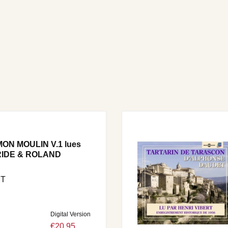
ON MOULIN V.1 lues
RIDE & ROLAND
ET
Digital Version
€20.95