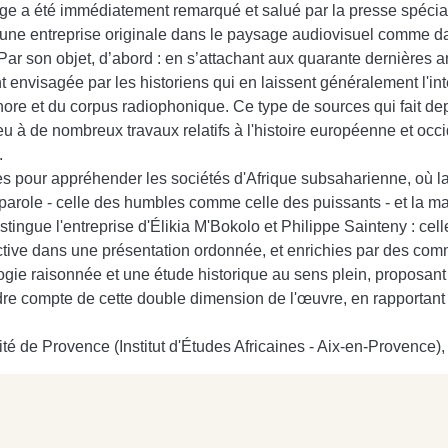
rage a été immédiatement remarqué et salué par la presse spécial
une entreprise originale dans le paysage audiovisuel comme da
 Par son objet, d’abord : en s’attachant aux quarante dernières a
 envisagée par les historiens qui en laissent généralement l'inte
ore et du corpus radiophonique. Ce type de sources qui fait dep
eu à de nombreux travaux relatifs à l'histoire européenne et occ
.
s pour appréhender les sociétés d'Afrique subsaharienne, où la 
la parole - celle des humbles comme celle des puissants - et la m
tingue l'entreprise d'Élikia M'Bokolo et Philippe Sainteny : celle
ive dans une présentation ordonnée, et enrichies par des commen
ie raisonnée et une étude historique au sens plein, proposant 
endre compte de cette double dimension de l'œuvre, en rapportant 
té de Provence (Institut d'Études Africaines - Aix-en-Provence), 