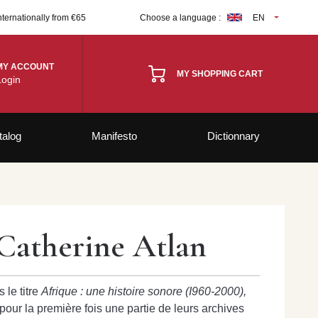
nternationally from €65
Choose a language :
EN
MY ACCOUNT
MY SHOPPING CART
Login
talog
Manifesto
Dictionnary
 Catherine Atlan
 le titre
Afrique : une histoire sonore (I960-2000),
 pour la première fois une partie de leurs archives