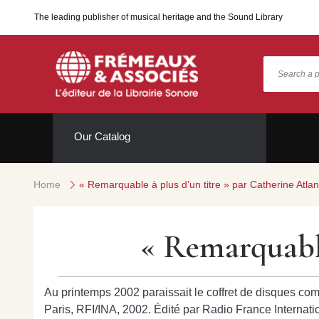
The leading publisher of musical heritage and the Sound Library
Our Catalog
Home
« Remarquable à plus d’un titre » par Catherine Atlan
« Remarquable
Au printemps 2002 paraissait le coffret de disques com
Paris, RFI/INA, 2002. Édité par Radio France Internation