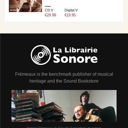
CD.V
Digital.V
€29.99
€19.95
Frémeaux is the benchmark publisher of musical
heritage and the Sound Bookstore