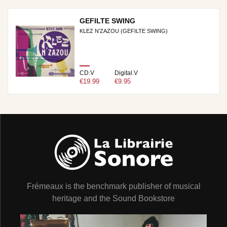
GEFILTE SWING
KLEZ N’ZAZOU (GEFILTE SWING)
CD.V
Digital.V
€19.99
€9.95
Frémeaux is the benchmark publisher of musical
heritage and the Sound Bookstore