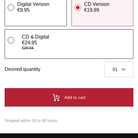
Digital Version
CD Version
€9.95
€19.99
CD & Digital
€24.95
€29.94
Desired quantity
Add to cart
Shipped within 24 to 48 hours.