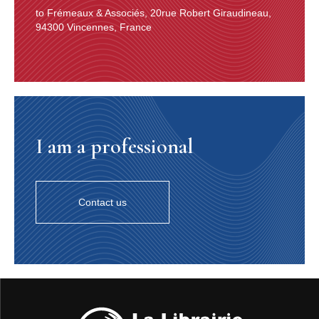
Alexandre Litwak
to Frémeaux & Associés, 20rue Robert Giraudineau,
Laurent Vassort : Trompette – Alexandre Litwak :
94300 Vincennes, France
Clarinette & arrangement – Wilfried Touati : Accordéon –
Pascal Fabry : Tuba – Clément Moraux : Batterie.
« Nifty » était le surnom du clarinettiste amé­ricain, né en
Galicie autrichienne, Naftule Brandwein (1889-1963). Il
fut l’un des principaux clarinettistes klezmer qui
influença nombre de klezmorim de la nouvelle généra-
tion, tant par ses compositions que par son jeu. Il
I am a professional
enregistra ce morceau, très peu joué de nos jours, en
1941.
Imaginons le jeune Benjamin Goodman, futur Benny
Goodman, remplaçant, avec ses potes, pour un mariage
le clarinettiste klezmer Naftule Brandwein... Aussi, la
Contact us
composition de Naftule Brandwein, « Nifty’s Freilach »
aurait pu s’appeler « Benny’s Freilach » pour l’occasion.
FREILACH À LA LITWAK
[Shtiller Bulgar - And The Angels Sing] (Traditionnel –
Ziggy Elman & Johnny Mercer). Arrangements :
Alexandre Litwak