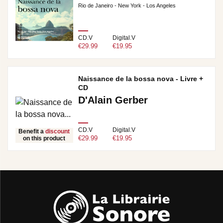
Rio de Janeiro - New York - Los Angeles
CD.V
Digital.V
€29.99
€19.95
Naissance de la bossa nova - Livre +
CD
D'Alain Gerber
CD.V
Digital.V
Benefit a
discount
€29.99
€19.95
on this product