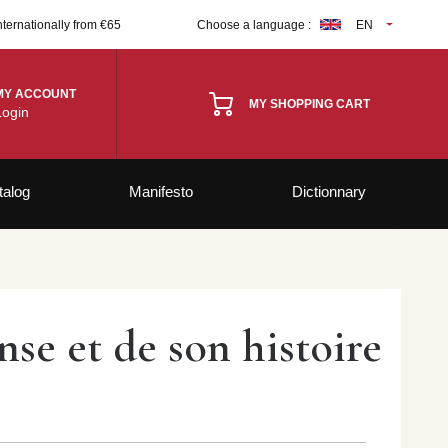
nternationally from €65
Choose a language :
EN
MY ACCOUNT
MY SHOPPING CART
Login
talog
Manifesto
Dictionnary
se et de son histoire