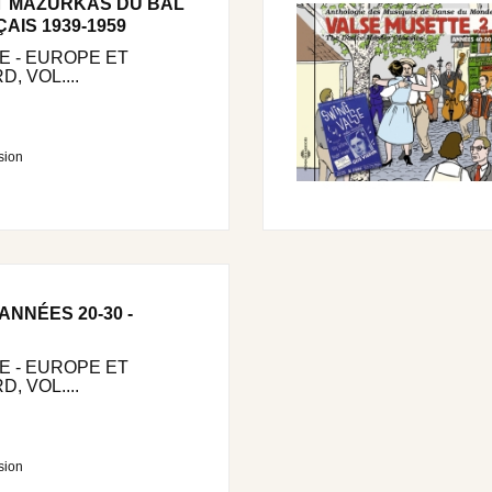
T MAZURKAS DU BAL
AIS 1939-1959
 - EUROPE ET
, VOL....
sion
ANNÉES 20-30 -
 - EUROPE ET
, VOL....
sion