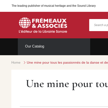
The leading publisher of musical heritage and the Sound Library
Our Catalog
Home
Une mine pour tous les passionnés de la danse et de
Une mine pour tous