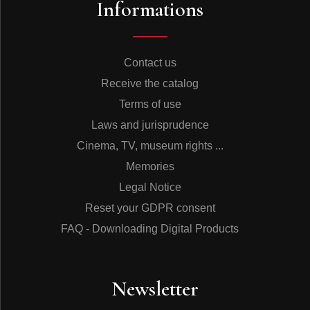
Informations
Il arrivait que le batteur chante le refrain dans la
«pissotière» (porte-voix). Frédo Gardoni avait son
chanteur, Jean Cyrano, mais Gardoni était une star,
animateur régulier des «Six jours de Paris» au
Contact us
vélodrome du Vél’ d’hiv’ qui lui inspirèrent le double
sens de Ça tourne que l’on imagine repris en cœur par
Receive the catalog
supporters et badauds. Quelques chanteuses se
Terms of use
risquèrent au bal musette, telle Édith Piaf par laquelle
Émile Prud’homme se laissa séduire après avoir
Laws and jurisprudence
murmuré en la voyant se joindre à l’orchestre du
Cinema, TV, museum rights ...
Tourbillon : «Laissons-la venir, on va se marrer». C’est
cependant à un chanteur, non crédité, qu’il confie le
Memories
«refrain chanté» d’Un mauvais garçon. Jo Privat avait
Legal Notice
accompagné Piaf vers 1933 chez Marius, rue des
Vertus, alors qu’elle se faisait appeler Tania ou Denise.
Reset your GDPR consent
Vers 1936, Jane Chacun se fit connaître au «Petit
FAQ - Downloading Digital Products
Jardin» puis au «Tourbillon». Elle est restée «la Reine
du musette» (telle qu’elle se faisait appeler sur ses
disques) et c’est elle qui reprend ici le refrain de C’est
lui que mon cœur a choisi en 1939. Mais le musette
Newsletter
inspirait les chanteuses réalistes : Damia, Fréhel, Emma
Liébel ou Germaine Béria chantèrent les bals, la valse,