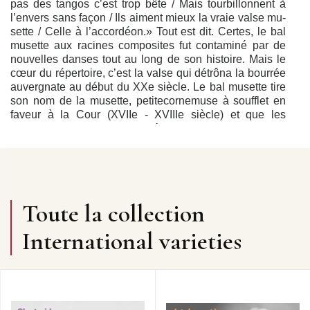
pas des tangos c’est trop bête / Mais tourbillonnent à
l’envers sans façon / Ils aiment mieux la vraie valse mu­
sette / Celle à l’accordéon.» Tout est dit. Certes, le bal
musette aux racines composites fut contaminé par de
nouvelles danses tout au long de son histoire. Mais le
cœur du répertoire, c’est la valse qui détrôna la bourrée
auvergnate au début du XXe siècle. Le bal musette tire
son nom de la musette, petite
cornemuse à soufflet en
faveur à la Cour (XVIIe - XVIIIe siècle) et que les
Auvergnats de Paris ramenèrent au «Pays» sous le
nom de cabrette. Depuis le XVIIe siècle, les
«Auverpins» exerçaient à Paris divers métiers dont le
commerce de «vins et charbons» où l’on dansait en fin
de semaine au son de la musette. Ils étaient déjà
présents dans les cabarets et bals des portes de Paris
Toute la collection
(les «barrières» de «l’enceinte des fermiers généraux»
édifiées peu avant la Révolution et correspondant à nos
International varieties
deux lignes de métro Étoile-Nation et Nation-Dauphine).
Le «guinguet», vin local vendu dans ces «guinguettes»,
échappait ainsi à l’octroi prélevé sur les marchandises à
l’entrée de Paris. Après la Révolution, les bals des
barrières furent concurrencés par la multiplication des
bals intra-muros puis englobés en 1844 par les