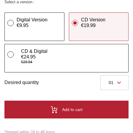
Select a version :
Digital Version
CD Version
€9.95
€19.99
CD & Digital
€24.95
€29.94
Desired quantity
Add to cart
Shipped within 24 to 48 hours.