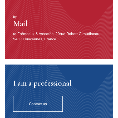
Carrara à l’accordéon). Compositeur de La Valse des
Niglots et de Reine de musette, le manouche Gusti
Malha joua chez Vacher, Louis Péguri, Gardoni et Albert
Carrara. Quant à Julien Latorre et Gaston Durand, ils
by
Mail
succédèrent à Django Reinhardt chez Jean Vaissade…
Car Django commença ainsi, fournissant
to Frémeaux & Associés, 20rue Robert Giraudineau,
accompagnements et contrechants si fantasques à
94300 Vincennes, France
Marceau, Maurice Alexander et Vaissade que – tout en
écorchant son nom en «Djiango Renard» – on lui fit
cosigner sa seconde séance avec Vaissade et l’épatant
xylophoniste Francesco Cariolato. Un xylophone
agrémentait souvent de variations virtuoses celles de
l’accordéoniste qui n’avait pas encore la dextérité des
as de l’après-guerre. Le xylo était-il un luxe réservé au
studio ? On l’aperçoit sur une photo de l’Orchestre
I am a professional
montmartois Constantino de Léon Raiter, mais il s’agit
d’un orchestre de radio. Aux côtés de Raiter (à
l’accordéon à clavier-piano peu courant au musette), on
voit aussi un sousaphone (aux contrebasses, les
Contact us
ingénieurs du son des années 20 préféraient les basses
à vent, sousaphone ou, comme dans Ça tourne,
saxophone basse), une harpe (instrument sollicité par