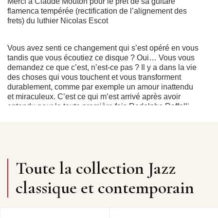
Merci à Claude Mouton pour le prêt de sa guitare
flamenca tempérée (rectification de l’alignement des
frets) du luthier Nicolas Escot
Vous avez senti ce changement qui s’est opéré en vous
tandis que vous écoutiez ce disque ? Oui… Vous vous
demandez ce que c’est, n’est-ce pas ? Il y a dans la vie
des choses qui vous touchent et vous transforment
durablement, comme par exemple un amour inattendu
et miraculeux. C’est ce qui m’est arrivé après avoir
entendu pour la toute première fois Rodolphe Raffalli.
Je n’ai plus jamais été le même. Et vous non plus vous
n’êtes plus les mêmes, que vous le vouliez ou non.
Pierre BARACHANT
(écrivain)
Toute la collection Jazz
RODOLPHE RAFFALLI
Guitariste français né le 20 mai 1959, Rodolphe Raffalli
classique et contemporain
commence l’apprentissage de son instrument dès l’âge
de 8 ans. Autodidacte, il fait ses premiers pas à la
guitare sous l’ombre tutélaire du grand Django
Reinhardt, mais loin de s’enfermer dans une esthétique