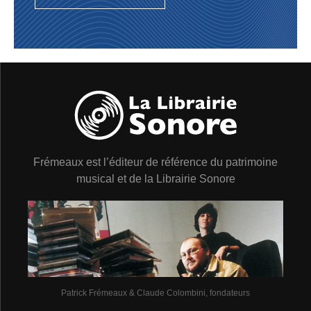
arrivée en France, comme l’un des meilleurs
percussionnistes actuels. Parallèlement à ses activités
de professeur à l’Ecole Nationale de Musique de la
Havane, il rejoint le groupe du maestro Alfredo
Rodriguez « Los Acereko ». Depuis 2002, il collabore
régulièrement avec le trompettiste cubain Ernesto « Tito
» Puentes, la violoniste Line Kruse, la chanteuse
cubaine Niwver Navarro, la chanteuse mexicaine
Djolanda Preciado­­­alais des Congrès de Charles
Aznavour. Doté d’un sens rythmique extraordinaire et
d’une curiosité naturelle à toute épreuve, il s’insère
Frémeaux est l’éditeur de référence du patrimoine
parfaitement dans le nouveau quartet de Rodolphe
Raffalli dont il souligne le côté latin jazz et les
musical et de la Librairie Sonore
influences sud-américaines que Rodolphe souhaitait
développer.
Benjamin GOLDENSTEIN
© 2008 FRÉMEAUX & ASSOCIÉS
DISCOGRAPHIE :
?1. Strange Monk
(Joël Bouquet)
Patrick Frémeaux & Claude Colombini, fondateurs
?2. Tomara
(Vinicius de Moraes)