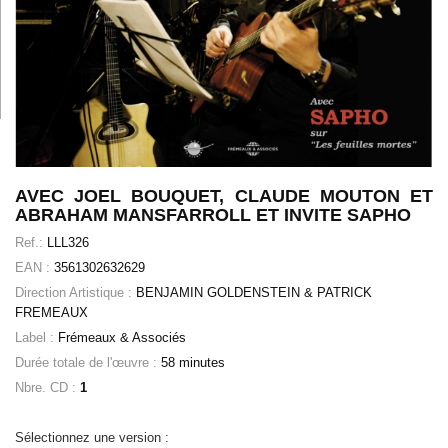
AVEC JOEL BOUQUET, CLAUDE MOUTON ET
ABRAHAM MANSFARROLL ET INVITE SAPHO
Ref.:
LLL326
EAN :
3561302632629
Direction Artistique :
BENJAMIN GOLDENSTEIN & PATRICK
FREMEAUX
Label :
Frémeaux & Associés
Durée totale de l'œuvre :
58 minutes
Nbre. CD :
1
Sélectionnez une version :