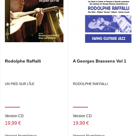
Claude Mouton : Contrebasse • Abraham Mansfarroll :
Percussions • Invitée sur « Les feuilles mortes » :
Sapho
Rodolphe Raffalli
A Georges Brassens Vol 1
UN PIED SUR L'ÎLE
RODOLPHE RAFFALLI
Version CD
Version CD
19,99 €
19,99 €