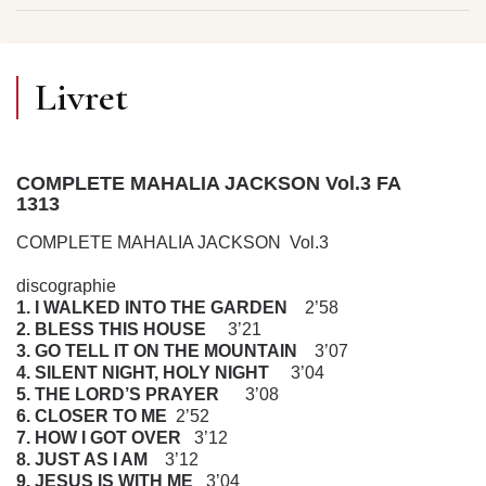
Livret
COMPLETE MAHALIA JACKSON Vol.3 FA
1313
COMPLETE MAHALIA JACKSON Vol.3
discographie
1. I WALKED INTO THE GARDEN
2’58
2. BLESS THIS HOUSE
3’21
3. GO TELL IT ON THE MOUNTAIN
3’07
4. SILENT NIGHT, HOLY NIGHT
3’04
5. THE LORD’S PRAYER
3’08
6. CLOSER TO ME
2’52
7. HOW I GOT OVER
3’12
8. JUST AS I AM
3’12
9. JESUS IS WITH ME
3’04