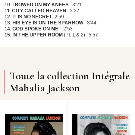
10. I BOWED ON MY KNEES
3’21
11. CITY CALLED HEAVEN
3’27
12. IT IS NO SECRET
2’59
13. HIS EYE IS ON THE SPARROW
3’44
14. GOD SPOKE ON ME
2’53
15. IN THE UPPER ROOM
(Pt. 1 & 2) 5’57
16. SAID HE WOULD
3’21
17. HE’S MY LIGHT
3’01
18. IF YOU JUST KEEP STILL
3’10
CD TITRE, ARTISTE © Frémeaux & Associés
(frémeaux, frémaux, frémau, frémaud, frémault, frémo,
frémont, fermeaux, fremeaux, fremaux, fremau, fremaud,
Toute la collection Intégrale
fremault, fremo, fremont, CD audio, 78 tours, disques
anciens, CD à acheter, écouter des vieux
Mahalia Jackson
enregistrements, albums, rééditions, anthologies ou
intégrales sont disponibles sous forme de CD et par
téléchargement.)