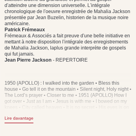
d'atteindre une dimension universelle. L'intégrale
chronologique de l'oeuvre enregistrée de Mahalia Jackson
présentée par Jean Buzelin, historien de la musique noire
américaine.
Patrick Frémeaux
Frémeaux & Associés a fait preuve d'une belle initiative en
mettant à notre disposition l'intégrale des enregistrements
de Mahalia Jackson, laplus grande interprète de gospels
qui fut jamais.
Jean Pierre Jackson
- REPERTOIRE
1950 (APOLLO) : I walked into the garden • Bless this
house • Go tell it on the mountain • Silent night, Holy night •
The Lord’s prayer • Closer to me • 1951 (APOLLO) How I
got over • Just as I am • Jesus is with me • I bowed on my
knees • City called heaven • It is no secret • His eyes is on
the sparrow • 1952 (APOLLO) God spoke on me It is no
Lire davantage
secret • In the upper room (pt. 1 & 2) • Said he would • He’s
my light • If you just keep still.