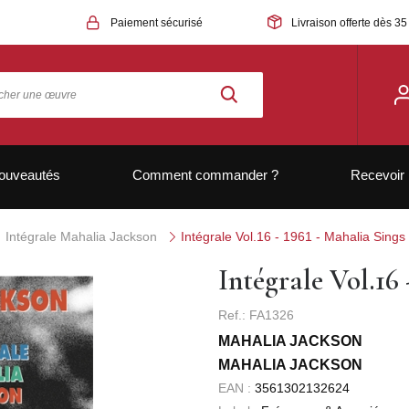
Paiement sécurisé
Livraison offerte dès 35
ouveautés
Comment commander ?
Recevoir 
Intégrale Mahalia Jackson
Intégrale Vol.16 - 1961 - Mahalia Sings
Intégrale Vol.16 
Ref.: FA1326
MAHALIA JACKSON
MAHALIA JACKSON
EAN :
3561302132624