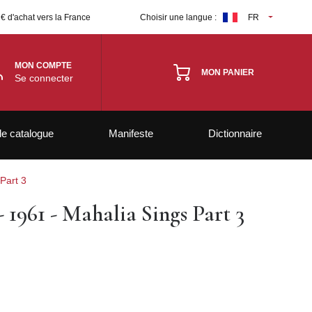
 € d'achat vers la France
Choisir une langue :
FR
MON COMPTE
MON PANIER
Se connecter
le catalogue
Manifeste
Dictionnaire
 Part 3
- 1961 - Mahalia Sings Part 3