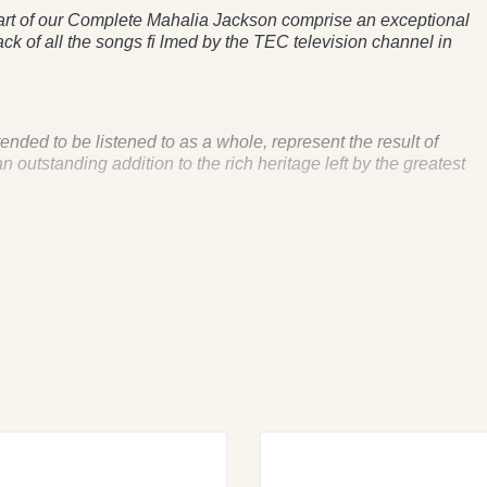
part of our Complete Mahalia Jackson comprise an exceptional
ack of all the songs fi lmed by the TEC television channel in
ded to be listened to as a whole, represent the result of
an outstanding addition to the rich heritage left by the greatest
 IT’S MY DESIRE • HE WAS ALONE • HE’S SWEET, I
Y BIBLE • THAT’S ALL RIGHT • HOLD ME (PLEASE
, JESUS • THERE IS A FOUNTAIN FILLED WITH BLOOD •
RCH MY HEART • JUST TELL JESUS • NOBODY KNOWS
’S GOT THE WHOLE WORLD IN HIS HANDS • I’D RATHER
N • HAVE THINE OWN WAY, LORD.