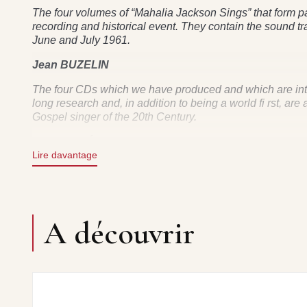
The four volumes of “Mahalia Jackson Sings” that form 
recording and historical event. They contain the sound tr
June and July 1961.
Jean BUZELIN
The four CDs which we have produced and which are inten
long research and, in addition to being a world fi rst, are 
Gospel singer of the 20th Century.
Patrick FRÉMEAUX
Lire davantage
DIRECTION ARTISTIQUE : JEAN BUZELIN
GIVE ME THAT OLD TIME RELIGION • REMEMBER ME •
KNOW • I’LL NEVER TURN BACK NO MORE • THE HOL
DON’T LET ME GO) • I WANT TO REST • THANK YOU
A découvrir
HE KNOWS HOW MUCH WE CAN BEAR • LORD, SEA
THE TROUBLE I’VE SEEN • I SURRENDER ALL • HE
HAVE JESUS • ALWAYS LOOK UP NEVER LOOK DOW