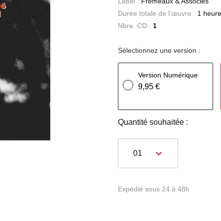
Label :
Frémeaux & Associés
Durée totale de l'œuvre :
1 heure
Nbre. CD :
1
Sélectionnez une version :
Version Numérique
9,95 €
Quantité souhaitée :
Expédié sous 24 à 48h