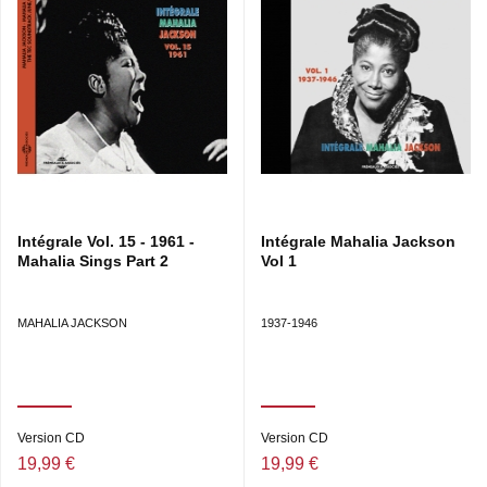
BLESSED QUIETNESS • ELIJAH ROCK • BECAUSE
HIS NAME IS JESUS • HAVE YOU ANY RIVERS? (GOD
SPECIALIZES) • THE ONLY HOPE WE HAVE • TAKE
MY HAND, PRECIOUS LORD • I FOUND THE ANSWER
• I KNOW IT WAS THE BLOOD • BLESS THIS HOUSE •
IN THE GARDEN • GOD BE WITH YOU (TILL WE MEET
AGAIN) • SILENT NIGHT (HOLY NIGHT) • SWEET
LITTLE JESUS BOY • A STAR STOOD STILL (SONG OF
THE NATIVITY) • O COME ALL YE FAITHFUL (ADESTE
FIDELES).
Intégrale Vol. 15 - 1961 -
Intégrale Mahalia Jackson
Mahalia Sings Part 2
Vol 1
MAHALIA JACKSON
1937-1946
Version CD
Version CD
19,99 €
19,99 €