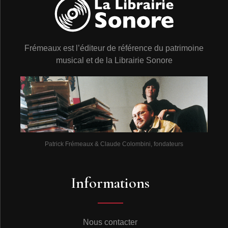
de l’orgue – Dorothy Simmons ne semble pas avoir
participé aux enregistrements – tandis que la section
rythmique ne sera peut-être pas convoquée à toutes les
séances, hormis peut-être Shelly Manne, car un certain
Frémeaux est l’éditeur de référence du patrimoine
nombre de chants, en particulier sur tempo lent, ne
seront accompagnés que par le duo piano/orgue, avec
musical et de la Librairie Sonore
parfois quelques ponctuations de percussions. Si
Louise Weaver est une vieille complice de Mahalia,
Edward Robinson apparaît ici pour la première fois dans
l’entourage de la chanteuse ; on l’entendra ensuite
souvent à l’orgue ou au piano et il deviendra son
accompagnateur régulier après l’éviction brutale de
Mildred Falls (on le verra au Festival d’Antibes en
1968). Quant à Shelly Manne et Red Mitchell, ils seront
Patrick Frémeaux & Claude Colombini, fondateurs
sollicités pour de futures séances de studio en 1962/63.
Notons que les musiciens apparaissent à plusieurs
reprises sur l’écran, Mildred Falls étant toujours au
Informations
piano, Edward Robinson à l’orgue.
2) L’habillement de Mahalia Jackson se compose
sobrement de deux aubes (une revêtue beaucoup plus
que l’autre), parfois une robe longue blanche, et très
rarement un tailleur et une robe imprimée.
Nous contacter