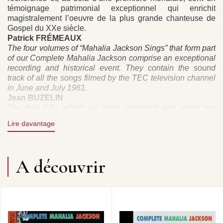
témoignage patrimonial exceptionnel qui enrichit
magistralement l’oeuvre de la plus grande chanteuse de
Gospel du XXe siècle.
Patrick FRÉMEAUX
The four volumes of “Mahalia Jackson Sings” that form part
of our Complete Mahalia Jackson comprise an exceptional
recording and historical event. They contain the sound
track of all the songs filmed by the TEC television channel
in June and July 1961.
Jean BUZELIN
The four CDs which we have produced and which are
intended to be listened to as a whole, represent the result
Lire davantage
of long research and, in addition to being a world first, are
an outstanding addition to the rich heritage left by the
greatest Gospel singer of the 20th Century.
Patrick FRÉMEAUX
A découvrir
DIRECTION ARTISTIQUE : JEAN BUZELIN
DROITS : DP / FREMEAUX & ASSOCIES
AN EVENING PRAYER • WHERE HE LEADS ME, I WILL
FOLLOW • I DO, DON’T YOU? • I WANT TO BE A
CHRISTIAN • THERE IS POWER IN THE BLOOD •