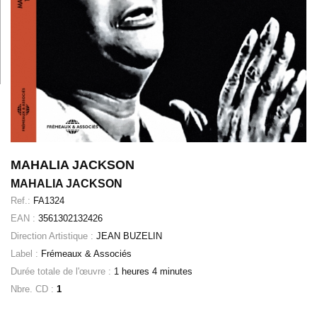
MAHALIA JACKSON
MAHALIA JACKSON
Ref.:
FA1324
EAN :
3561302132426
Direction Artistique :
JEAN BUZELIN
Label :
Frémeaux & Associés
Durée totale de l'œuvre :
1 heures 4 minutes
Nbre. CD :
1