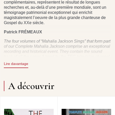
complémentaires, représentent le résultat de longues
recherches et, au-delà d’une première mondiale, sont un
témoignage patrimonial exceptionnel qui enrichit
magistralement l’oeuvre de la plus grande chanteuse de
Gospel du XXe siècle.
Patrick FRÉMEAUX
The four volumes of “Mahalia Jackson Sings” that form part
of our Complete Mahalia Jackson comprise an exceptional
recording and historical event. They contain the sound
track of all the songs fi lmed by the TEC television channel
in June and July 1961.
Jean BUZELIN
Lire davantage
The four CDs which we have produced and which are
intended to be listened to as a whole, represent the result
of long research and, in addition to being a world fi rst, are
A découvrir
an outstanding addition to the rich heritage left by the
greatest Gospel singer of the 20th Century.
Patrick
FRÉMEAUX
DIRECTION ARTISTIQUE : JEAN BUZELIN