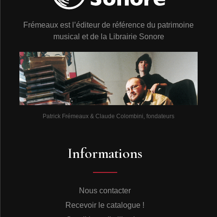
chez Columbia, la maison de disques de Mahalia
Jackson, mais nous avons effectué tout ce qui était
Frémeaux est l’éditeur de référence du patrimoine
possible, avec Christophe Heynault et Pierre Brousses
du studio Art & Son, pour l’améliorer, même s’il reste
musical et de la Librairie Sonore
quelques traces de pleurage qu’il est impossible de
supprimer. Mais l’intérêt exceptionnel du document
justifiait sa publication.
Cette intégrale « Mahalia Jackson Sings » présente la
plus large sélection possible du répertoire de la
chanteuse, et même bien au-delà. En effet, à côté des
thèmes qui lui sont familiers et qui font partie, pour la
plupart, de ses récitals habituels (You’ll Never Walk
Patrick Frémeaux & Claude Colombini, fondateurs
Alone, Joshua Fit the Battle, Didn’t It Rain, Down By the
Riverside, It Don’t Cost Very Much, When the Saints,
Elijah Rock, I Found the Answer…), on en relève
Informations
quelques-uns qu’elle avait gravé au début de sa carrière
(I Want To Rest -son premier disque Apollo en 1946, A
Child Of the King - 1949, I Do, Don’t You - 1950).
Enregistrés beaucoup plus récemment, d’autres sont
toujours dans ses cordes (Somebody Bigger Than You
Nous contacter
And I, I Believe, My Lord, Holding My Savior’s Hand, I
Recevoir le catalogue !
Want To Be a Christian, The Only Hope We Have…).