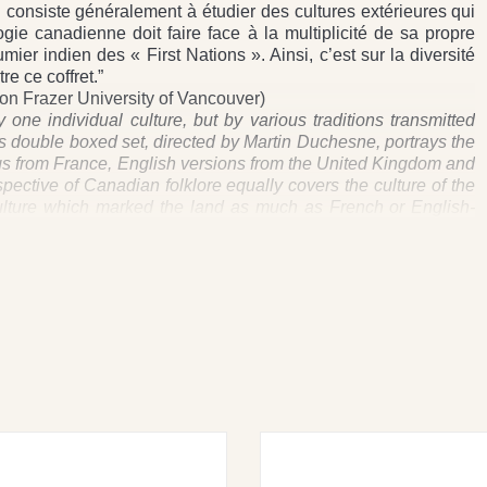
i consiste généralement à étudier des cultures extérieures qui
ie canadienne doit faire face à la multiplicité de sa propre
umier indien des « First Nations ». Ainsi, c’est sur la diversité
e ce coffret.”
on Frazer University of Vancouver)
 one individual culture, but by various traditions transmitted
his double boxed set, directed by Martin Duchesne, portrays the
ngs from France, English versions from the United Kingdom and
ctive of Canadian folklore equally covers the culture of the
ic culture which marked the land as much as French or English-
 of 57 songs, Frémeaux & Associés presents a historiographical
 of all forms and every level of expression, and affirms the
h generally consists of studying external cultures often
 anthropology must face the multiplicity of its own culture,
 art of “First Nations”. This 2CD set evidently represents the
 its origins.”
on Frazer University of Vancouver)
g To Get Married • The Bad Girl's Lament • Chin Music • À la
• The False Knight Upon The Road • Lots Of Fish In Bonavist'