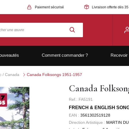
Paiement sécurisé
Livraison offerte dès 35
ouveautés
Comment commander ?
Recevoir 
 / Canada
Canada Folksongs 1951-1957
Canada Folksong
Ref.: FA5191
FRENCH & ENGLISH SONG
EAN :
3561302519128
Direction Artistique :
MARTIN D