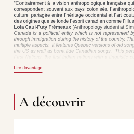
“Contrairement à la vision anthropologique française qu
correspondent souvent aux pays colonisés, l’anthropolog
culture, partagée entre l’héritage occidental et l’art cout
des origines que se fonde l’esprit canadien comme l’illustr
Lola Caul-Futy Frémeaux
(Anthropology student at Sim
Canada is a political entity which is not represented by
through immigration during the history of the country. T
multiple aspects. It features Quebec versions of old so
the US as well as bona fide Canadian songs. This perspe
First Nations, the first Indian nations with a linguist
speaking culture (Ottawa, Toronto, etc.). With this set
Lire davantage
panorama of cultural diversity, a cross-sectional view
country’s extraordinary richness.”
Patrick Frémeaux
“Contrary to the French anthropological vision whic
A découvrir
corresponding to the colonized countries, the Canadian
shared between the Western heritage and the Indian usual
individuality of Canadian’s spirit, based on the diversity of
Lola Caul-Futy Frémeaux
(Anthropology student at Sim
Lord Gordon Reel • The Squid-Jiggin' Ground • I'm Goin
claire fontaine • Le petit moine • Boys Of The Island 