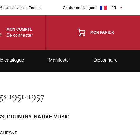
 € d'achat vers la France
Choisir une langue :
FR
MON COMPTE
MON PANIER
Se connecter
le catalogue
Manifeste
Dictionnaire
s 1951-1957
S, COUNTRY, NATIVE MUSIC
UCHESNE