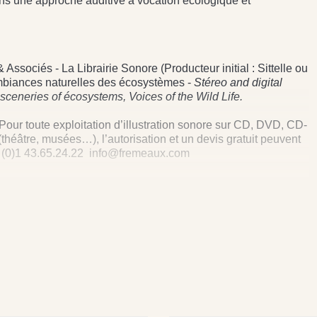
ans une approche auditive à vocation écologique et
ociés - La Librairie Sonore (Producteur initial : Sittelle ou
ambiances naturelles des écosystèmes -
Stéreo and digital
sceneries of écosystems, Voices of the Wild Life.
 Pour toute exploitation d’illustration sonore sur CD, DVD, CD-
théâtre, musées…), l’autorisation et un devis gratuit peuvent
3 (0)1 43.65.24.22 info@fremeaux.com