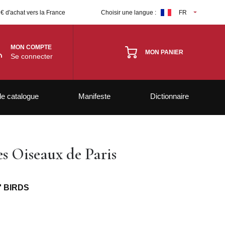
 € d'achat vers la France
Choisir une langue :
FR
MON COMPTE
MON PANIER
Se connecter
le catalogue
Manifeste
Dictionnaire
s Oiseaux de Paris
' BIRDS