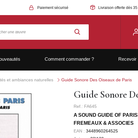
Paiement sécurisé
Livraison offerte dès 35
ouveautés
Comment commander ?
Recevoir 
ités et ambiances naturelles
Guide Sonore Des Oiseaux de Paris
Guide Sonore De
Ref.: FA645
A SOUND GUIDE OF PARIS
FREMEAUX & ASSOCIES
EAN :
3448960264525