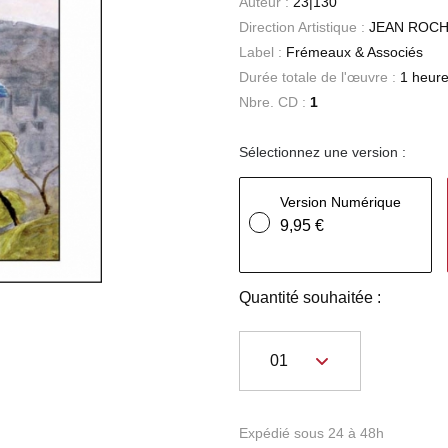
Auteur :
23|130
Direction Artistique :
JEAN ROC
Label :
Frémeaux & Associés
Durée totale de l'œuvre :
1 heure
Nbre. CD :
1
Sélectionnez une version :
Version Numérique
9,95 €
Quantité souhaitée :
Expédié sous 24 à 48h