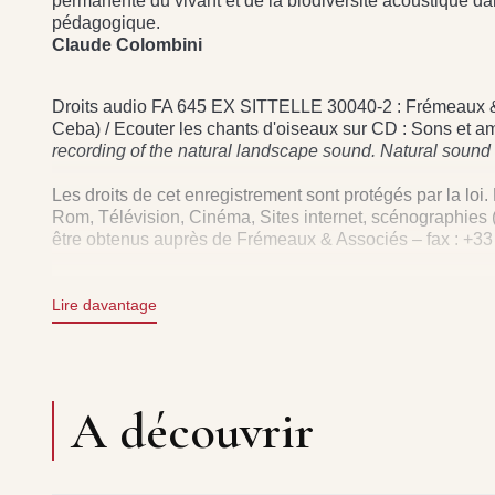
permanente du vivant et de la biodiversité acoustique d
pédagogique.
Claude Colombini
Droits audio FA 645 EX SITTELLE 30040-2 : Frémeaux & Ass
Ceba) / Ecouter les chants d'oiseaux sur CD : Sons et 
recording of the natural landscape sound. Natural sound 
Les droits de cet enregistrement sont protégés par la loi.
Rom, Télévision, Cinéma, Sites internet, scénographies (
être obtenus auprès de Frémeaux & Associés – fax : +3
Lire davantage
A découvrir