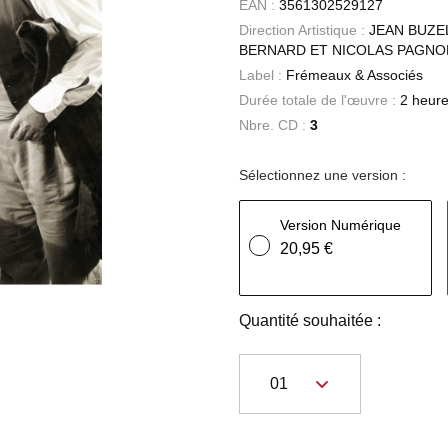
EAN :
3561302529127
Direction Artistique :
JEAN BUZE
BERNARD ET NICOLAS PAGNO
Label :
Frémeaux & Associés
Durée totale de l'œuvre :
2 heure
Nbre. CD :
3
Sélectionnez une version :
Version Numérique
20,95 €
Quantité souhaitée :