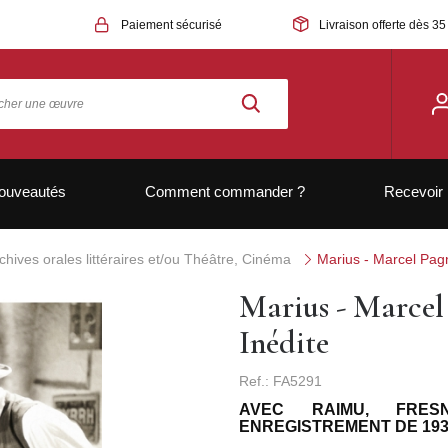
Paiement sécurisé
Livraison offerte dès 35
ouveautés
Comment commander ?
Recevoir 
chives orales littéraires et/ou Théâtre, Cinéma
Marius - Marcel Pag
Marius - Marcel
Inédite
Ref.: FA5291
AVEC RAIMU, FRES
ENREGISTREMENT DE 19