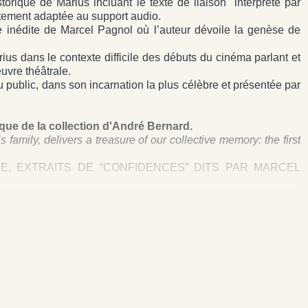
storique de Marius incluant le texte de liaison interprété par
tement adaptée au support audio.
e inédite de Marcel Pagnol où l’auteur dévoile la genèse de
ius dans le contexte difficile des débuts du cinéma parlant et
euvre théâtrale.
 public, dans son incarnation la plus célèbre et présentée par
ue de la collection d'André Bernard.
 family, delivers a treasure of our collective memory: the first
CE, EXTRAITS DE “CONFIDENCES” DITS PAR MARCEL
 2 À 9 : ACTE 1 - 10 À 14 : ACTE 2.
6 : ARCHIVES INÉDITES : LE CINÉMA PARLANT ET MARIUS,
 PAGNOL.
cord avec Nicolas Pagnol pour les Editions de la Treille et la
ernard).