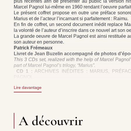
plus récentes afin de présenter au public la version hi
Marcel Pagnol lui-même en 1960 rendant l’oeuvre parfai
Le présent coffret propose en outre une préface sonor
Marius et de l’acteur l’incarnant si parfaitement : Raimu.
En fin de coffret, un second document inédit replace Mar
la volonté de l’auteur d’inscrire dans ce nouvel art son o
La grande oeuvre de Marcel Pagnol est ainsi restituée au
son auteur en personne.
Patrick Frémeaux
Livret de Jean Buzelin accompagné de photos d'époq
This 3 CDs set, realized with the help of Marcel Pagnol’s
part of Marcel Pagnol’s trilogy, “Marius”.
CD 1 :
ARCHIVES INÉDITES : MARIUS, PRÉFA
PAGNOL.
CD 2 :
MARIUS : 1 PRÉSENTATION DE MARCEL PAGNOL -
Lire davantage
CD 3 :
1 À 4 : ACTE 3 - 5 À 10 : ACTE 4 - 11 & 1
D’APRÈS “CINÉMATURGIE DE PARIS” PAR MARCEL
Droits : Frémeaux & Associés - La Librairie Sonore en ac
Succession Nicolas Pagnol (Photos : Collection André B
A découvrir