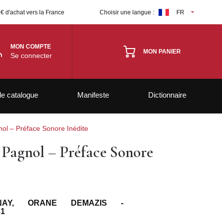
 € d'achat vers la France
Choisir une langue :
FR
MON COMPTE
MON PANIER
Se connecter
le catalogue
Manifeste
Dictionnaire
nol – Préface Sonore Inédite
 Pagnol – Préface Sonore
NAY, ORANE DEMAZIS -
31