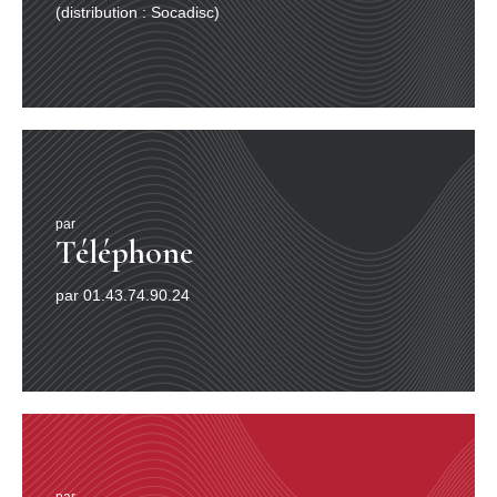
(distribution : Socadisc)
désireux de philosophie. Car il existe une réelle
demande philosophique à laquelle il s’agit de proposer
une offre digne de ce nom. Pour ce faire on lira avec
bénéfice La demande philosophique (1996) de Jacques
Bouveresse qui réactive les options kantiennes : oui à la
pratique populaire de la philosophie, certes, mais avec
d’extrêmes réserves et avec l’obligation impérieuse de
ne pas sacrifier à la rigueur, à l’analyse et à la
recherche. Du temps, de la patience, du travail pour les
demandeurs et pour les acteurs de l’offre : à l’évidence
par
le droit à la philosophie oblige à des devoirs à son
Téléphone
endroit. Contre l’époque qui se caractérise plus par la
revendication des droits que par l’observance de
par 01.43.74.90.24
devoirs, Jacques Bouveresse invite à articuler ces deux
temps pour obtenir une force digne de ce nom. Je
souscris à cette volonté d’exiger du demandeur pour
seul contre-don à l’offre philosophique qu’on lui fait un
engagement à se hisser jusqu’à la philosophie et non
une revendication qu’elle descende au niveau où il se
trouve. Dans la logique de ces aveux généalogiques je
retiens de Pierre Bourdieu les analyses de l’intellectuel
collectif développées dans le deuxième volume de