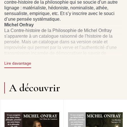
contre-histoire de la philosophie qui se soucie d’un autre
lignage : matérialiste, hédoniste, nominaliste, athée,
sensualiste, empirique, etc. Et s’y inscrire avec le souci
d’une pensée systématique.
Michel Onfray
La Contre-histoire de la Philosophie de Michel Onfray
s'apparente à un catalogue raisonné de l'histoire de la
pensée. Mais un catalogue dans sa version orale et
improvisée qui permet par la verve et l'authenticité d'une
transmission incarnée de démocratiser le savoir de
la Philosophie occidentale.
Lire davantage
Patrick Frémeaux
Coproduction : UP Caen, France Culture, Grasset, Groupe
Frémeaux Colombini (Ecouter les cours de Michel Onfray
A découvrir
sur CD- Le Patrimoine sonore - Notre mémoire collective).
Droits audio : Frémeaux & Associés représentant Michel
Onfray, Grasset, Radio France, et l'Université Populaire de
Caen.
(livres audio, audilivre, audiobook, audio book, livre
parlant, livre-parlant, livre parlé, livre sonore, livre lu, livre-
à-écouter, audio livre)
Cours contenus dans le coffret :