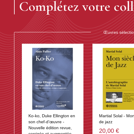
Complétez votre coll
Œuvres sélecti
Ko-ko, Duke Ellington en
Martial Solal - Mon
son chef-d’œuvre -
de jazz
Nouvelle édition revue,
20,00 €
corrigée et augmentée