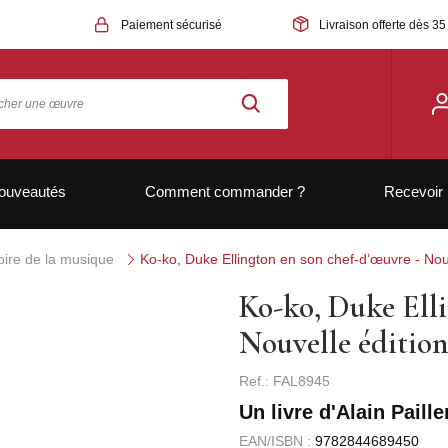
Paiement sécurisé
Livraison offerte dès 35
ouveautés
Comment commander ?
Recevoir 
oire de la musique
Ko-ko, Duke Ellington en son chef-d’œuvre - Nou
Ko-ko, Duke Elli
Nouvelle édition
Ref.: FAL8945
Un livre d'Alain Paille
EAN/ISBN :
9782844689450