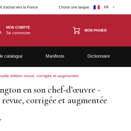
 € d'achat vers la France
Choisir une langue :
FR
MON COMPTE
MON PANIER
Se connecter
le catalogue
Manifeste
Dictionnaire
velle édition revue, corrigée et augmentée
ngton en son chef-d’œuvre -
 revue, corrigée et augmentée
r