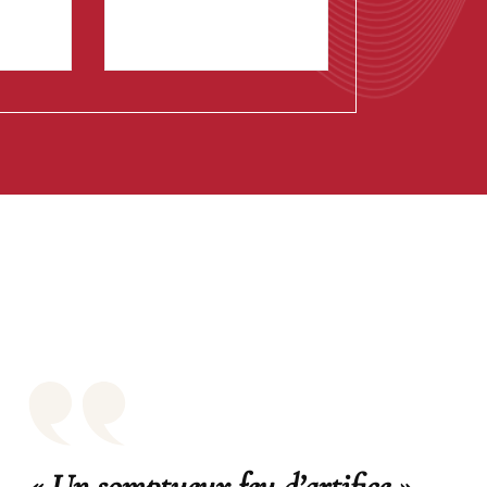
« Un somptueux feu d’artifice »