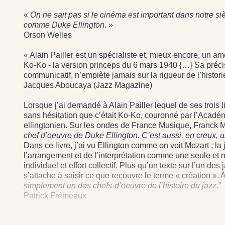
«
On ne sait pas si le cinéma est important dans notre siè
comme
Duke Ellington
. »
Orson Welles
« Alain Pailler est un spécialiste et, mieux encore, un am
Ko-Ko - la version princeps du 6 mars 1940 {…} Sa préci
communicatif, n’empiète jamais sur la rigueur de l’histori
Jacques Aboucaya (Jazz Magazine)
Lorsque j’ai demandé à Alain Pailler lequel de ses trois l
sans hésitation que c’était Ko-Ko, couronné par l’Académi
ellingtonien. Sur les ondes de France Musique, Franck Mé
chef d’oeuvre de Duke Ellington. C’est aussi, en creux, u
Dans ce livre, j’ai vu Ellington comme on voit Mozart ; la
l’arrangement et de l’interprétation comme une seule et 
individuel et effort collectif. Plus qu’un texte sur l’un d
s’attache à saisir ce que recouvre le terme « création ». A
simplement un des chefs-d’oeuvre de l’histoire du jazz.
”
Patrick Frémeaux
200 PAGES