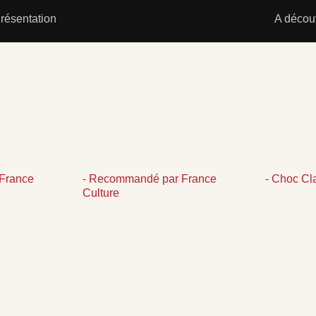
résentation
A découv
France
- Recommandé par France
- Choc Cl
Culture