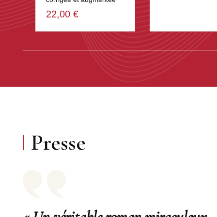
22,00 €
Presse
« Un véritable roman miraculeux