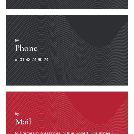
by
Phone
at 01.43.74.90.24
by
Mail
to Frémeaux & Associés, 20rue Robert Giraudineau,