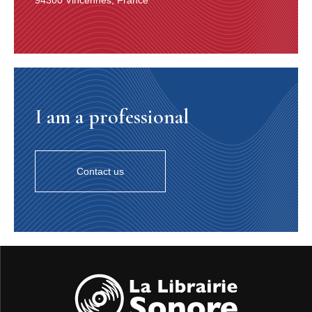
94300 Vincennes, France
tête-bêche avec deux autres enfants. Très tôt, il gagne
quelques cents en vendant des fruits et légumes à la
criée dans les rues (il chante les noms de tout ce qu’il
vend) et assiste bientôt son père sur les chantiers. Il
rêve de conduire un camion.
Une grosse radio Victrola (puis une Philco de 1929)
orne le salon et le soir les enfants Berry ont parfois
l’autorisation d’écouter Fats Waller, Bing Crosby ou
I am a professional
Louis Armstrong - ce qui les change de la musique
religieuse. Charles est friand de country music comme
de boogie-woogie. Comme sa mère, à longueur de
journée sa grande sœur Lucy joue du piano. Elle chante
Contact us
avec passion du gospel et des standards populaires.
Charles lui dispute l’accès au piano : il aime les disques
dansants comme
Worried Life Blues
de Big Maceo, «?
Going Down Slow?» de St. Louis Jimmy, «?C.C.
Rider?» par Bea Boo, «?A Ticket a Tasket?» par Ella
Fitzgerald et bien d’autres — mais sa sœur continue à
chanter l’«?Ave Maria?» et «?God Bless America?».
Charles adore Tampa Red dont il enregistrera en 1960
le
Don’t You Lie to Me
2, Lonnie Johnson3, Arthur
Crudup, Muddy Waters4 et Rosetta Tharpe5 — tous des