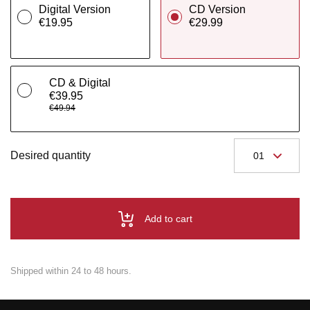
Digital Version
CD Version
€19.95
€29.99
CD & Digital
€39.95
€49.94
Desired quantity
Add to cart
Shipped within 24 to 48 hours.