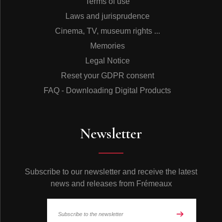
Terms of use
un drape suit (costume et pantalon très amples) à la
Laws and jurisprudence
mode. Il commence aussi à voler quelques œufs à
l’épicerie — et se fait prendre. Il traîne près des juke-
Cinema, TV, museum rights ...
boxes et rêve de conquérir une femme, un projet qu’il
Memories
évoquera dans plusieurs chansons comme
Sweet Little
Sixteen
où il décrit une jolie collectionneuse d’auto-
Legal Notice
graphes de seize ans qui redevient une sage étudiante
Reset your GDPR consent
le lendemain matin. Une chose plus que toute est
interdite aux membres de la famille : les relations
FAQ - Downloading Digital Products
sexuelles avant le mariage. Mais précoce, le garçon a
du succès et il a quinze ans en 1941 quand son père le
corrige violemment à coups de lanière d’un épais cuir à
affilage pour rasoirs après qu’il ait eu une relation avec
Newsletter
la fille d’un voisin diacre. D’autres relations de Charles
sont ainsi punies et brisées (occasionnant un chagrin
d’amour) par ces très douloureux coups de lanière de
cuir sur les fesses. Ces humiliations et souffrances le
Subscribe to our newsletter and receive the latest
fâchent définitivement avec la religion et l’éloignent de
news and releases from Frémeaux
sa famille. Quelque chose se brise en lui. Charles traîne
en vélo avec des copains de son âge, Skip et James, et
commence à mal tourner. L’essence est rare pendant la
guerre et ils se font de l’argent de poche en volant