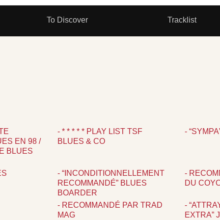
To Discover
Tracklist
TE
- * * * * * PLAY LIST TSF
- “SYMPA
ES EN 98 /
BLUES & CO
E BLUES
ES
- “INCONDITIONNELLEMENT
- RECOM
RECOMMANDÉ” BLUES
DU COY
BOARDER
- RECOMMANDÉ PAR TRAD
- “ATTR
MAG
EXTRA” 