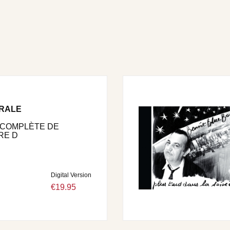
GRALE
Î COMPLÈTE DE
RE D
Digital Version
€19.95