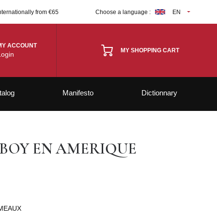
nternationally from €65
Choose a language :
EN
MY ACCOUNT
MY SHOPPING CART
Login
talog
Manifesto
Dictionnary
 BOY EN AMERIQUE
EMEAUX