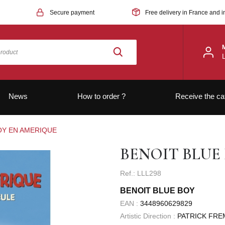
Secure payment
Free delivery in France and i
News
How to order ?
Receive the ca
OY EN AMERIQUE
BENOIT BLUE
Ref.: LLL298
BENOIT BLUE BOY
EAN :
3448960629829
Artistic Direction :
PATRICK FR