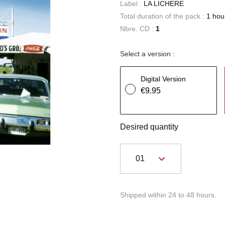
Label :
LA LICHERE
Total duration of the pack :
1 hou
Nbre. CD :
1
Select a version :
Digital Version
€9.95
Desired quantity
Shipped within 24 to 48 hours.