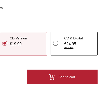
rs
CD Version
CD & Digital
€19.99
€24.95
€29.94
Add to cart