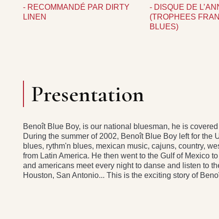
- RECOMMANDÉ PAR DIRTY
- DISQUE DE L’AN
LINEN
(TROPHEES FRA
BLUES)
Presentation
Benoît Blue Boy, is our national bluesman, he is covere
During the summer of 2002, Benoît Blue Boy left for the U
blues, rythm'n blues, mexican music, cajuns, country, w
from Latin America. He then went to the Gulf of Mexico t
and americans meet every night to danse and listen to th
Houston, San Antonio... This is the exciting story of Beno