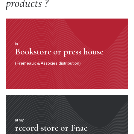
products ?
in
Bookstore or press house
(Frémeaux & Associés distribution)
at my
record store or Fnac