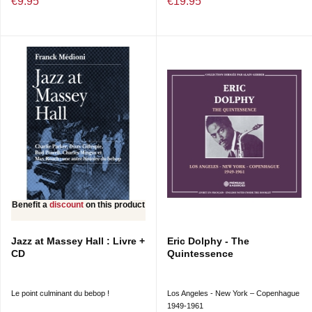
€9.95
€19.95
Benefit a
discount
on this product
Jazz at Massey Hall : Livre +
Eric Dolphy - The
CD
Quintessence
Le point culminant du bebop !
Los Angeles - New York – Copenhague
1949-1961