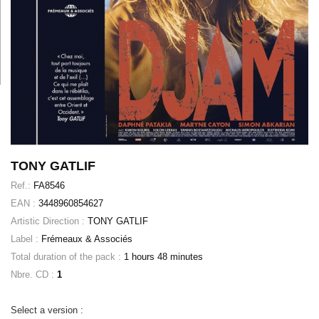
TONY GATLIF
Ref.:
FA8546
EAN :
3448960854627
Artistic Direction :
TONY GATLIF
Label :
Frémeaux & Associés
Total duration of the pack :
1 hours 48 minutes
Nbre. CD :
1
Select a version :