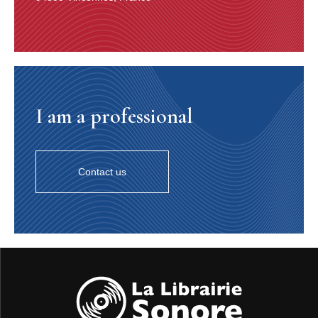
Daphné Patakia, Hervé Pauchon et sa famille, Ismaël
Cem Köklükaya, Melike Sahin, Solon Lekkas, Simon
Abkarian,
Fenia Cossovitsa, Suzan Güverte, Konstantinos
Koukoulis, Tatiana Verbi, Anastasia Chavatza, Anna
Nikolau.
DJAM, une jeune femme grecque, est envoyée à
Istanbul par son oncle Kakourgos, un ancien marin
I am a professional
passionné de Rébétiko, pour trouver la pièce rare qui
réparera leur bateau. Elle y rencontre Avril, une
française de dix-huit ans, seule et sans argent, venue en
Turquie pour être bénévole auprès des réfugiés. Djam,
Contact us
généreuse, insolente, imprévisible et libre la prend alors
sous son aile sur le chemin vers Mytilène. Un voyage
fait de rencontres, de musique, de partage et d’espoir.
TONY GATLIF FILMOGRAPHIE
Tony Gatlif, né en 1948, d’un père kabyle et d’une mère
gitane, arrive en France en 1960 après une enfance
passée à Alger. Il réalise son premier long métrage en
1975 et à partir de 1981 aborde un thème qu’il
approfondira de film en film : les Roms du monde entier,
dont il devient le chantre, séduit par une « communauté
en mouvement » et par un « univers sonore et musical »