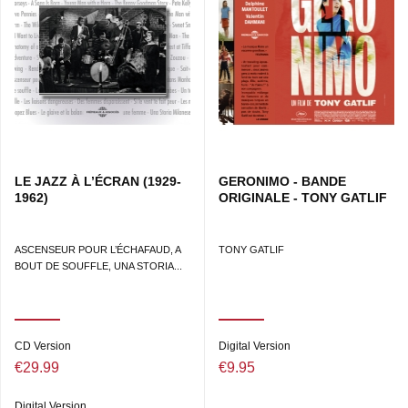
initiatory voyage of the heroine from Istanbul to Mytilene on
Lesbos, and in turn its melodies breathe whisps of
drunkenness, emotion and jubilant frenzy. Augustin
BONDOUX & Patrick FRÉMEAUX
LE JAZZ À L’ÉCRAN (1929-
GERONIMO - BANDE
1962)
ORIGINALE - TONY GATLIF
ASCENSEUR POUR L’ÉCHAFAUD, A
TONY GATLIF
BOUT DE SOUFFLE, UNA STORIA...
CD Version
Digital Version
€29.99
€9.95
Digital Version