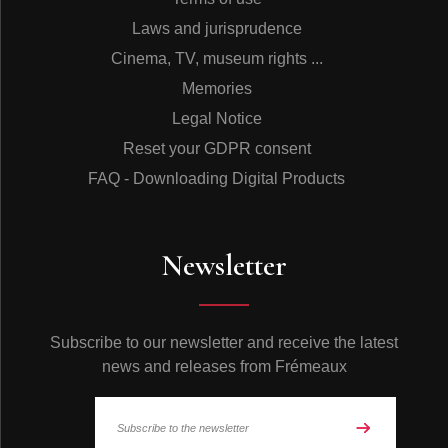
espagnoles.
Laws and jurisprudence
1975 - LA TÊTE EN RUINES • 1978 - LA TERRE AU
VENTRE • 1981 - CANTA GITANO (Court métrage /
Cinema, TV, museum rights ...
Nominé aux Césars 1982) • 1982 - CORRE GITANO
Memories
(prod. espagnole) • 1982 - LES PRINCES (Grand Prix
du Festival du Film Européen à Munich / Grand prix du
Legal Notice
Festival de Taormina / Epi d’Argent du Festival de
Reset your GDPR consent
Valladolid) • 1985 - RUE DU DÉPART (Grand Prix du
Festival du Film Français à Florence) • 1988 - PLEURE
FAQ - Downloading Digital Products
PAS MY LOVE • 1990 - GASPARD ET ROBINSON •
1992-93 - LATCHO DROM (Prix Un Certain Regard –
Cannes 1993 / Prix de la Mémoire France Libertés
Danielle Mitterand / Prix du Meilleur « Film
Newsletter
expérimental » de la Critique américaine 1996) • 1994 -
MONDO (d’après la nouvelle de J. M. G. Le Clézio) •
1997 - GADJO DILO (Locarno 1997 : Léopard d’Argent,
Léopard de Bronze Meilleure Actrice (Rona Hartner) /
Subscribe to our newsletter and receive the latest
Grand Prix Spécial des Amériques / Rotterdam 1998 :
news and releases from Frémeaux
Prix du Public / Nomination au César de la Meilleure
Musique de Film 1998) • 1998 - JE SUIS NÉ D’UNE
CIGOGNE • 2000 - VENGO (Sélection Officielle Festival
de Venise et Festival de Toronto 2000 / Nomination au