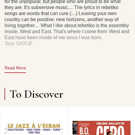
for the unpopular, but people who are proud to be what
they are. It's subversive music… The lyrics in rebetiko
songs are words that can cure (…) Leaving your own
country can be positive: new horizons, another way of
living together… What I like about rebetiko is the assembly
inside, West and East. That's where I come from: West and
East have been inside of me since I was born.
Tony GATLIF
After his Geronimo, an admirable portrait of the tense
relations between traditional culture and urban identity,
Read More
filmmaker Tony Gatlif has now given us Djam, a masterful
original soundtrack devoted to the music known as
rebetiko. The humanity behind this popular music of Greek
To Discover
origin, a music of exile, migration and the cultural mix,
stems from its origins in the region that ties Europe to Asia,
a giant crossroads for migrating civilisations and
historically a region of economic crisis. It is the centre of the
world. Tony Gatlif is a filmmaker who symbolizes rhythm
and liberty, and music is a central element in his
filmography, with one César Award already for Gadjo Dilo
and another for Vengo. His music in Djam follows the