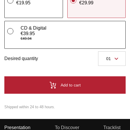
€19.95
€29.99
CD & Digital
€39.95
€49.94
Desired quantity
Add to cart
Shipped within 24 to 48 hours.
Presentation
To Discover
Tracklist