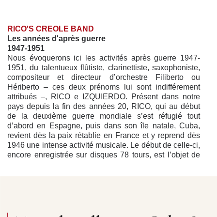
RICO'S CREOLE BAND
Les années d'après guerre
1947-1951
Nous évoquerons ici les activités après guerre 1947-
1951, du talentueux flûtiste, clarinet­tiste, saxophoniste,
compositeur et directeur d’orchestre Filiberto ou
Hériberto – ces deux prénoms lui sont indifférement
attribués –, RICO e IZQUIERDO. Présent dans notre
pays depuis la fin des années 20, RICO, qui au début
de la deuxième guerre mondiale s’est réfugié tout
d’abord en Espagne, puis dans son île natale, Cuba,
revient dès la paix rétablie en France et y reprend dès
1946 une intense activité musicale. Le début de celle-ci,
encore enregistrée sur disques 78 tours, est l’objet de
cette réédition. Il nous faut, même si ce ne sera que
d’une façon assez succinte, présenter notre musicien
aux lecteurs de ce livret. Né à La Havane aux alentours
des années 1910, Filiberto RICO reçoit une formation
musicale des plus classique, il effectue de brillantes
études au Conservatoire de cette ville, obtient vers l’âge